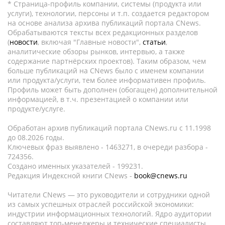
* Страница-профиль компании, системы (продукта или
услуги), технологии, персоны и т.п. создается редактором
на основе анализа архива публикаций портала CNews.
Обрабатываются тексты всех редакционных разделов
(
новости
, включая "Главные новости",
статьи
,
аналитические обзоры рынков, интервью, а также
содержание партнёрских проектов). Таким образом, чем
больше публикаций на CNews было с именем компании
или продукта/услуги, тем более информативен профиль.
Профиль может быть дополнен (обогащен) дополнительной
информацией, в т.ч. презентацией о компании или
продукте/услуге.
Обработан архив публикаций портала CNews.ru c 11.1998
до 08.2026 годы.
Ключевых фраз выявлено - 1463271, в очереди разбора -
724356.
Создано именных указателей - 199231.
Редакция Индексной книги CNews -
book@cnews.ru
Читатели CNews — это руководители и сотрудники одной
из самых успешных отраслей российской экономики:
индустрии информационных технологий. Ядро аудитории
составляют топ-менеджеры и технические специалисты