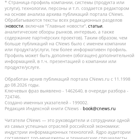
* Страница-профиль компании, системы (продукта или
услуги), технологии, персоны и т.п. создается редактором
на основе анализа архива публикаций портала CNews.
Обрабатываются тексты всех редакционных разделов
(
новости
, включая "Главные новости",
статьи
,
аналитические обзоры рынков, интервью, а также
содержание партнёрских проектов). Таким образом, чем
больше публикаций на CNews было с именем компании
или продукта/услуги, тем более информативен профиль.
Профиль может быть дополнен (обогащен) дополнительной
информацией, в т.ч. презентацией о компании или
продукте/услуге.
Обработан архив публикаций портала CNews.ru c 11.1998
до 08.2026 годы.
Ключевых фраз выявлено - 1462640, в очереди разбора -
724746.
Создано именных указателей - 199002.
Редакция Индексной книги CNews -
book@cnews.ru
Читатели CNews — это руководители и сотрудники одной
из самых успешных отраслей российской экономики:
индустрии информационных технологий. Ядро аудитории
составляют топ-менеджеры и технические специалисты