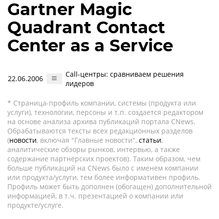
Gartner Magic
Quadrant Contact
Center as a Service
Call-центры: сравниваем решения
22.06.2006
лидеров
* Страница-профиль компании, системы (продукта или
услуги), технологии, персоны и т.п. создается редактором
на основе анализа архива публикаций портала CNews.
Обрабатываются тексты всех редакционных разделов
(
новости
, включая "Главные новости",
статьи
,
аналитические обзоры рынков, интервью, а также
содержание партнёрских проектов). Таким образом, чем
больше публикаций на CNews было с именем компании
или продукта/услуги, тем более информативен профиль.
Профиль может быть дополнен (обогащен) дополнительной
информацией, в т.ч. презентацией о компании или
продукте/услуге.