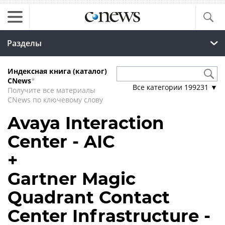
Разделы
Индексная книга (каталог)
CNews
*
Все категории
199231
▼
Получите все материалы
CNews по ключевому слову
Avaya Interaction
Center - AIC
+
Gartner Magic
Quadrant Contact
Center Infrastructure -