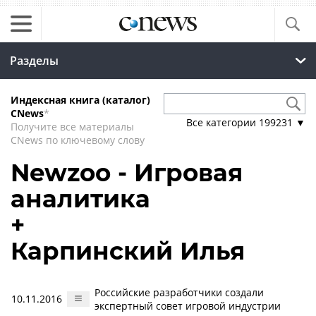
Разделы
Индексная книга (каталог)
CNews
*
Все категории
199231
▼
Получите все материалы
CNews по ключевому слову
Newzoo - Игровая
аналитика
+
Карпинский Илья
Российские разработчики создали
10.11.2016
экспертный совет игровой индустрии