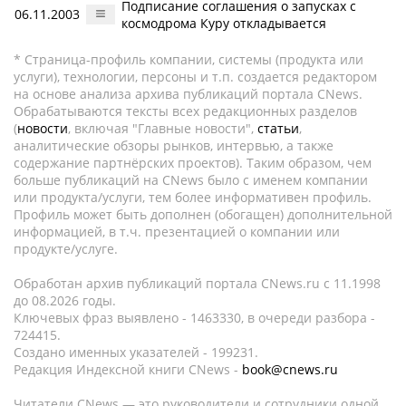
Подписание соглашения о запусках с
06.11.2003
космодрома Куру откладывается
* Страница-профиль компании, системы (продукта или
услуги), технологии, персоны и т.п. создается редактором
на основе анализа архива публикаций портала CNews.
Обрабатываются тексты всех редакционных разделов
(
новости
, включая "Главные новости",
статьи
,
аналитические обзоры рынков, интервью, а также
содержание партнёрских проектов). Таким образом, чем
больше публикаций на CNews было с именем компании
или продукта/услуги, тем более информативен профиль.
Профиль может быть дополнен (обогащен) дополнительной
информацией, в т.ч. презентацией о компании или
продукте/услуге.
Обработан архив публикаций портала CNews.ru c 11.1998
до 08.2026 годы.
Ключевых фраз выявлено - 1463330, в очереди разбора -
724415.
Создано именных указателей - 199231.
Редакция Индексной книги CNews -
book@cnews.ru
Читатели CNews — это руководители и сотрудники одной