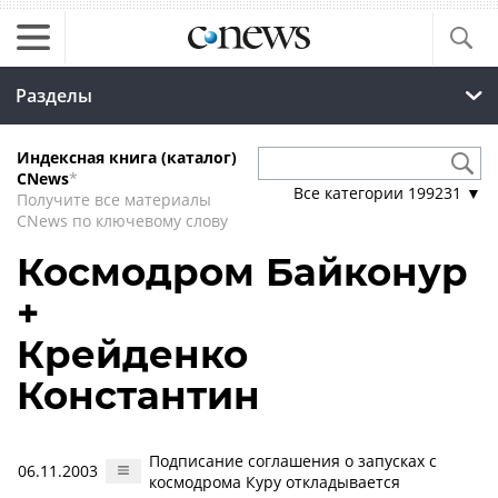
Разделы
Индексная книга (каталог)
CNews
*
Все категории
199231
▼
Получите все материалы
CNews по ключевому слову
Космодром Байконур
+
Крейденко
Константин
Подписание соглашения о запусках с
06.11.2003
космодрома Куру откладывается