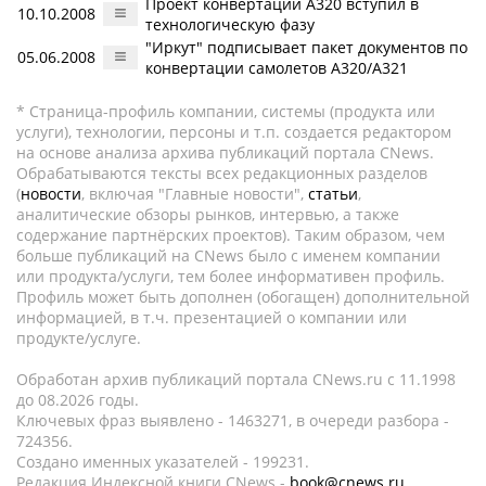
Проект конвертации А320 вступил в
10.10.2008
технологическую фазу
"Иркут" подписывает пакет документов по
05.06.2008
конвертации самолетов А320/А321
* Страница-профиль компании, системы (продукта или
услуги), технологии, персоны и т.п. создается редактором
на основе анализа архива публикаций портала CNews.
Обрабатываются тексты всех редакционных разделов
(
новости
, включая "Главные новости",
статьи
,
аналитические обзоры рынков, интервью, а также
содержание партнёрских проектов). Таким образом, чем
больше публикаций на CNews было с именем компании
или продукта/услуги, тем более информативен профиль.
Профиль может быть дополнен (обогащен) дополнительной
информацией, в т.ч. презентацией о компании или
продукте/услуге.
Обработан архив публикаций портала CNews.ru c 11.1998
до 08.2026 годы.
Ключевых фраз выявлено - 1463271, в очереди разбора -
724356.
Создано именных указателей - 199231.
Редакция Индексной книги CNews -
book@cnews.ru