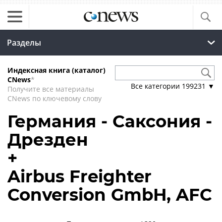
Разделы
Индексная книга (каталог)
CNews
*
Все категории
199231
▼
Получите все материалы
CNews по ключевому слову
Германия - Саксония -
Дрезден
+
Airbus Freighter
Conversion GmbH, AFC