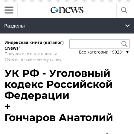
Разделы
Индексная книга (каталог)
CNews
*
Все категории
199231
▼
Получите все материалы
CNews по ключевому слову
УК РФ - Уголовный
кодекс Российской
Федерации
+
Гончаров Анатолий