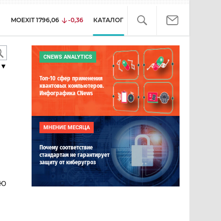
MOEXIT
1796,06
-0,36
КАТАЛОГ
CNEWS ANALYTICS
▼
Топ-10 сфер применения
квантовых компьютеров.
Инфографика CNews
МНЕНИЕ МЕСЯЦА
Почему соответствие
стандартам не гарантирует
защиту от киберугроз
ОЮ