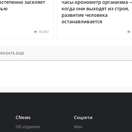
остепенно заселяет
часы-хронометр организма 
нью
когда они выходят из строя,
развитие человека
останавливается
36382
КАЗАТЬ ЕЩЕ
CNews
Соцсети
Об издании
Max