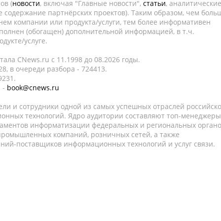
ов (
новости
, включая "Главные новости",
статьи
, аналитически
е содержание партнёрских проектов). Таким образом, чем боль
нем компании или продукта/услуги, тем более информативен
полнен (обогащен) дополнительной информацией, в т.ч.
дукте/услуге.
ала CNews.ru c 11.1998 до 08.2026 годы.
8, в очереди разбора - 724413.
9231.
 -
book@cnews.ru
ели и сотрудники одной из самых успешных отраслей российск
онных технологий. Ядро аудитории составляют топ-менеджеры
таментов информатизации федеральных и региональных орган
 промышленных компаний, розничных сетей, а также
аний-поставщиков информационных технологий и услуг связи.