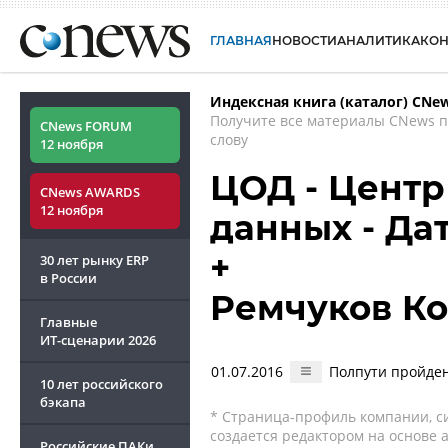
ГЛАВНАЯ
НОВОСТИ
АНАЛИТИКА
КО
Индексная книга (каталог) CNe
Получите все материалы CNews 
CNews FORUM
слову
12 ноября
ЦОД - Центр
CNews AWARDS
12 ноября
данных - Дат
+
30 лет рынку ERP
в России
Ремчуков Ко
Главные
ИТ-сценарии
2026
01.07.2016
Полпути пройден
10 лет российского
бэкапа
* Страница-профиль компании, сис
создается редактором на основе
Российские ПАКи