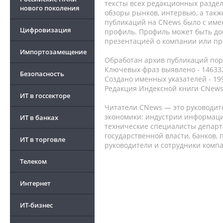
тексты всех редакционных раздел
нового поколения
обзоры рынков, интервью, а такж
публикаций на CNews было с име
Цифровизация
профиль. Профиль может быть до
презентацией о компании или про
Импортозамещение
Обработан архив публикаций порт
Ключевых фраз выявлено - 146332
Безопасность
Создано именных указателей - 19
Редакция Индексной книги CNews
ИТ в госсекторе
Читатели CNews — это руководит
экономики: индустрии информаци
ИТ в банках
технические специалисты депар
государственной власти, банков,
ИТ в торговле
руководители и сотрудники комп
Телеком
Интернет
ИТ-бизнес