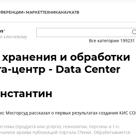
НФЕРЕНЦИИ
МАРКЕТ
ТЕХНИКА
НАУКА
ТВ
ws
*
по ключевому
Все категории
199231
 хранения и обработки
а-центр - Data Center
нстантин
о: Мосгорсуд рассказал о первых результатах создания КИС С
темы (продукта или услуги), технологии, персоны и т.п.
 анализа архива публикаций портала CNews. Обрабатываются