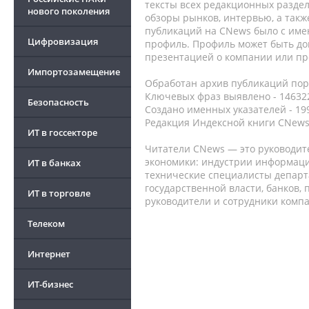
тексты всех редакционных раздел
нового поколения
обзоры рынков, интервью, а такж
публикаций на CNews было с име
Цифровизация
профиль. Профиль может быть до
презентацией о компании или про
Импортозамещение
Обработан архив публикаций порт
Ключевых фраз выявлено - 146322
Безопасность
Создано именных указателей - 19
Редакция Индексной книги CNews
ИТ в госсекторе
Читатели CNews — это руководит
экономики: индустрии информаци
ИТ в банках
технические специалисты депар
государственной власти, банков,
ИТ в торговле
руководители и сотрудники комп
Телеком
Интернет
ИТ-бизнес