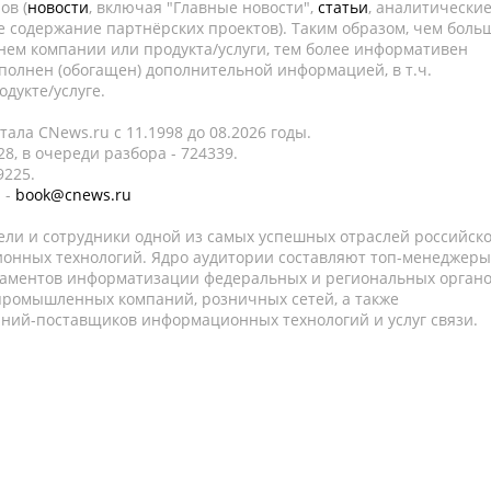
ов (
новости
, включая "Главные новости",
статьи
, аналитически
е содержание партнёрских проектов). Таким образом, чем боль
нем компании или продукта/услуги, тем более информативен
полнен (обогащен) дополнительной информацией, в т.ч.
дукте/услуге.
ала CNews.ru c 11.1998 до 08.2026 годы.
8, в очереди разбора - 724339.
9225.
 -
book@cnews.ru
ели и сотрудники одной из самых успешных отраслей российск
онных технологий. Ядро аудитории составляют топ-менеджеры
таментов информатизации федеральных и региональных орган
 промышленных компаний, розничных сетей, а также
аний-поставщиков информационных технологий и услуг связи.