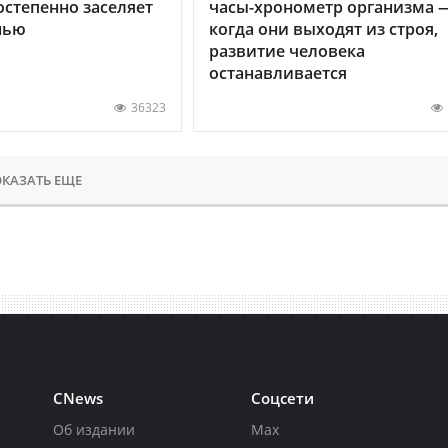
остепенно заселяет
часы-хронометр организма 
нью
когда они выходят из строя,
развитие человека
останавливается
36323
КАЗАТЬ ЕЩЕ
CNews
Соцсети
Об издании
Max