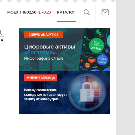
MOEXIT
1802,50
-0,23
КАТАЛОГ
CNEWS ANALYTICS
▼
Цифровые активы
«Росатома».
Инфографика CNews
МНЕНИЕ МЕСЯЦА
Почему соответствие
стандартам не гарантирует
защиту от киберугроз