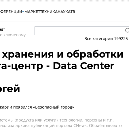
НФЕРЕНЦИИ
МАРКЕТ
ТЕХНИКА
НАУКА
ТВ
ws
*
по ключевому
Все категории
199225
 хранения и обработки
а-центр - Data Center
ргей
карии появился «Безопасный город»
темы (продукта или услуги), технологии, персоны и т.п.
 анализа архива публикаций портала CNews. Обрабатываются