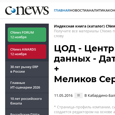
ГЛАВНАЯ
НОВОСТИ
АНАЛИТИКА
КО
Индексная книга (каталог) CNe
Получите все материалы CNews 
CNews FORUM
слову
12 ноября
ЦОД - Центр
CNews AWARDS
12 ноября
данных - Дат
+
30 лет рынку ERP
в России
Меликов Се
Главные
ИТ-сценарии
2026
11.05.2016
В Кабардино-Бал
10 лет российского
бэкапа
* Страница-профиль компании, сис
создается редактором на основе
Российские ПАКи