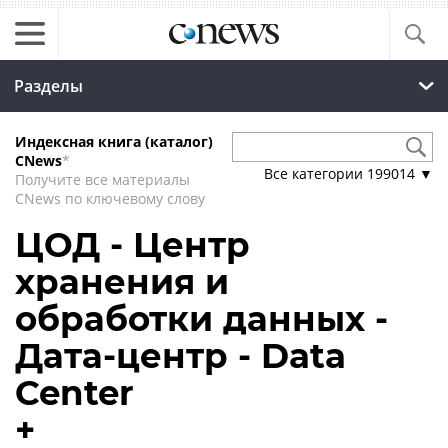
Разделы
Индексная книга (каталог)
CNews
*
Все категории
199014
▼
Получите все материалы
CNews по ключевому слову
ЦОД - Центр
хранения и
обработки данных -
Дата-центр - Data
Center
+