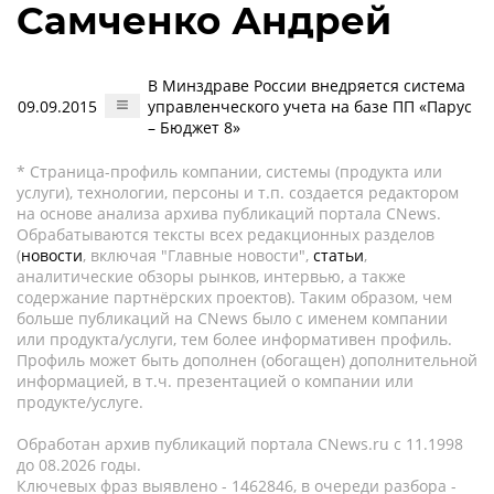
Самченко Андрей
В Минздраве России внедряется система
09.09.2015
управленческого учета на базе ПП «Парус
– Бюджет 8»
* Страница-профиль компании, системы (продукта или
услуги), технологии, персоны и т.п. создается редактором
на основе анализа архива публикаций портала CNews.
Обрабатываются тексты всех редакционных разделов
(
новости
, включая "Главные новости",
статьи
,
аналитические обзоры рынков, интервью, а также
содержание партнёрских проектов). Таким образом, чем
больше публикаций на CNews было с именем компании
или продукта/услуги, тем более информативен профиль.
Профиль может быть дополнен (обогащен) дополнительной
информацией, в т.ч. презентацией о компании или
продукте/услуге.
Обработан архив публикаций портала CNews.ru c 11.1998
до 08.2026 годы.
Ключевых фраз выявлено - 1462846, в очереди разбора -