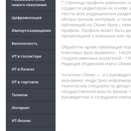
* Страница-профиль компании, сис
нового поколения
создается редактором на основе
тексты всех редакционных раздел
Цифровизация
обзоры рынков, интервью, а такж
публикаций на CNews было с име
профиль. Профиль может быть до
Импортозамещение
презентацией о компании или про
Безопасность
Обработан архив публикаций порт
Ключевых фраз выявлено - 146298
ИТ в госсекторе
Создано именных указателей - 19
Редакция Индексной книги CNews
ИТ в банках
Читатели CNews — это руководит
экономики: индустрии информаци
ИТ в торговле
технические специалисты депар
государственной власти, банков,
Телеком
руководители и сотрудники комп
Интернет
ИТ-бизнес