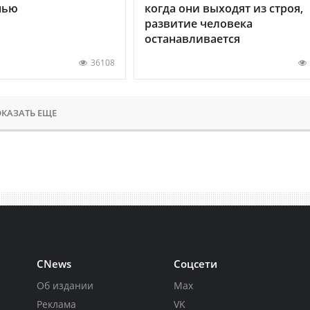
нью
когда они выходят из строя,
развитие человека
останавливается
36108
КАЗАТЬ ЕЩЕ
CNews
Соцсети
Об издании
Max
Реклама
VK