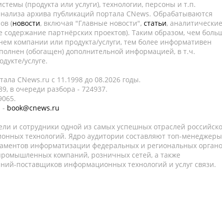
темы (продукта или услуги), технологии, персоны и т.п.
 анализа архива публикаций портала CNews. Обрабатываются
ов (
новости
, включая "Главные новости",
статьи
, аналитически
е содержание партнёрских проектов). Таким образом, чем боль
нем компании или продукта/услуги, тем более информативен
полнен (обогащен) дополнительной информацией, в т.ч.
дукте/услуге.
ала CNews.ru c 11.1998 до 08.2026 годы.
9, в очереди разбора - 724937.
9065.
 -
book@cnews.ru
ели и сотрудники одной из самых успешных отраслей российск
онных технологий. Ядро аудитории составляют топ-менеджеры
таментов информатизации федеральных и региональных орган
 промышленных компаний, розничных сетей, а также
аний-поставщиков информационных технологий и услуг связи.