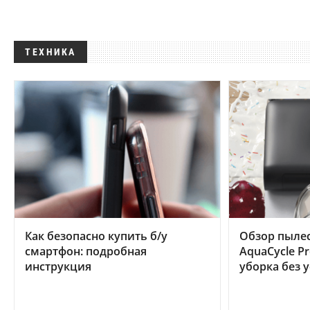
ТЕХНИКА
Как безопасно купить б/у
Обзор пылес
смартфон: подробная
AquaCycle Pr
инструкция
уборка без 