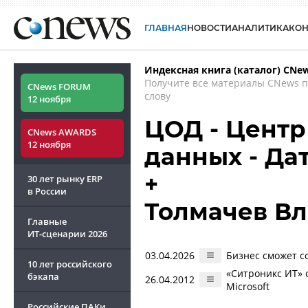
ГЛАВНАЯ
НОВОСТИ
АНАЛИТИКА
КО
Индексная книга (каталог) CNe
Получите все материалы CNews 
CNews FORUM
слову
12 ноября
ЦОД - Центр
CNews AWARDS
12 ноября
данных - Дат
+
30 лет рынку ERP
в России
Толмачев В
Главные
ИТ-сценарии
2026
03.04.2026
Бизнес сможет с
10 лет российского
«Ситроникс ИТ» 
бэкапа
26.04.2012
Microsoft
Российские ПАКи