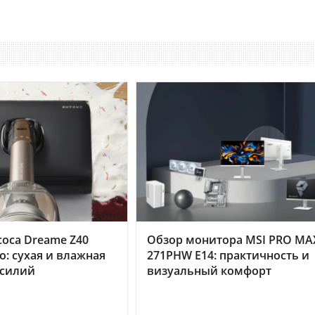
оса Dreame Z40
Обзор монитора MSI PRO MA
o: сухая и влажная
271PHW E14: практичность и
усилий
визуальный комфорт