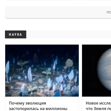
ПО
НАУКА
Почему эволюция
Новое иссле
застопорилась на миллионы
что Земля п