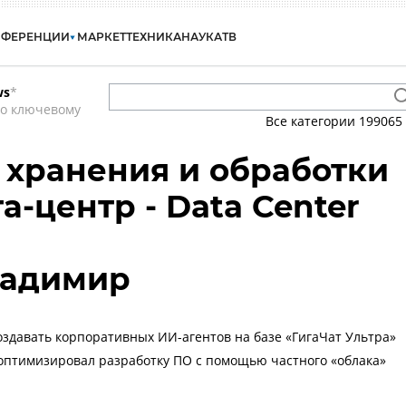
НФЕРЕНЦИИ
МАРКЕТ
ТЕХНИКА
НАУКА
ТВ
ws
*
по ключевому
Все категории
199065
 хранения и обработки
а-центр - Data Center
ладимир
оздавать корпоративных ИИ-агентов на базе «ГигаЧат Ультра»
оптимизировал разработку ПО с помощью частного «облака»