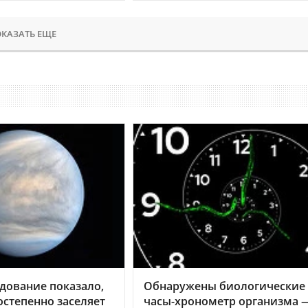
КАЗАТЬ ЕЩЕ
дование показало,
Обнаружены биологические
остепенно заселяет
часы-хронометр организма 