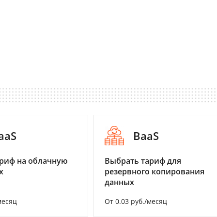
aaS
BaaS
риф на облачную
Выбрать тариф для
х
резервного копирования
данных
месяц
От 0.03 руб./месяц