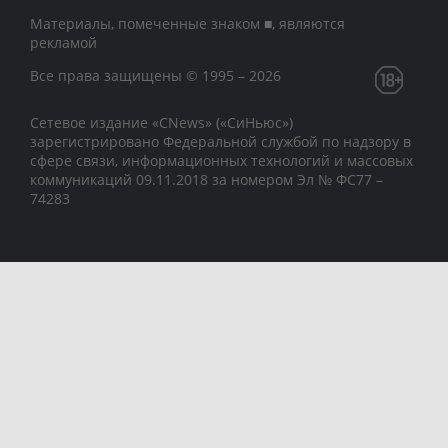
Материалы, помеченные знаком ■, являются
рекламой
Все права защищены © 1995 – 2026
Сетевое издание «CNews» («СиНьюс»)
зарегистрировано Федеральной службой по надзору в
сфере связи, информационных технологий и массовых
коммуникаций 09.11.2018 за номером Эл № ФС77 –
74283