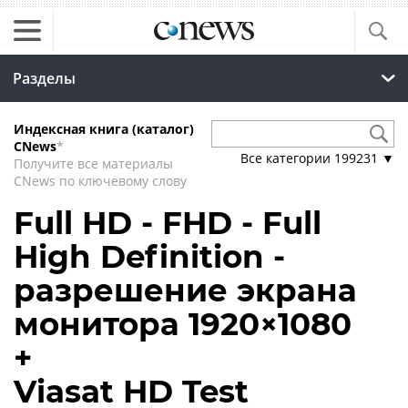
Разделы
Индексная книга (каталог)
CNews
*
Все категории
199231
▼
Получите все материалы
CNews по ключевому слову
Full HD - FHD - Full
High Definition -
разрешение экрана
монитора 1920×1080
+
Viasat HD Test