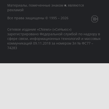
Материалы, помеченные знаком ■, являются
рекламой
Все права защищены © 1995 – 2026
Сетевое издание «CNews» («СиНьюс»)
зарегистрировано Федеральной службой по надзору в
сфере связи, информационных технологий и массовых
коммуникаций 09.11.2018 за номером Эл № ФС77 –
74283