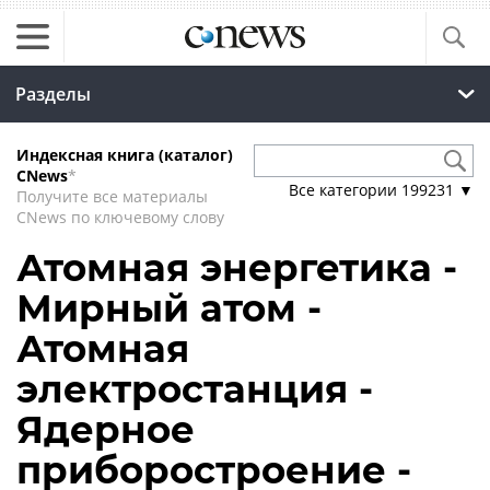
Разделы
Индексная книга (каталог)
CNews
*
Все категории
199231
▼
Получите все материалы
CNews по ключевому слову
Атомная энергетика -
Мирный атом -
Атомная
электростанция -
Ядерное
приборостроение -