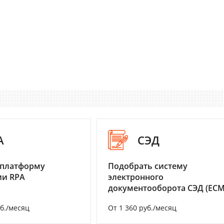
A
СЭД
 платформу
Подобрать систему
ии RPA
электронного
документооборота СЭД (ECM
уб./месяц
От 1 360 руб./месяц