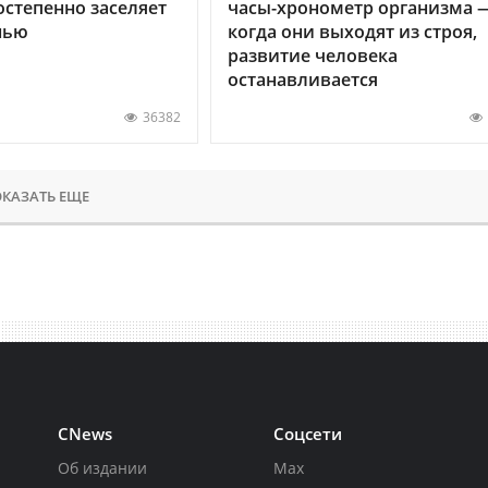
остепенно заселяет
часы-хронометр организма 
нью
когда они выходят из строя,
развитие человека
останавливается
36382
КАЗАТЬ ЕЩЕ
CNews
Соцсети
Об издании
Max