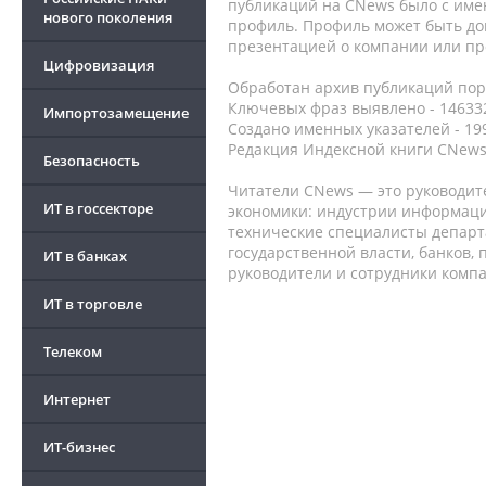
публикаций на CNews было с име
нового поколения
профиль. Профиль может быть до
презентацией о компании или про
Цифровизация
Обработан архив публикаций порт
Ключевых фраз выявлено - 146332
Импортозамещение
Создано именных указателей - 19
Редакция Индексной книги CNews
Безопасность
Читатели CNews — это руководит
ИТ в госсекторе
экономики: индустрии информаци
технические специалисты депар
государственной власти, банков,
ИТ в банках
руководители и сотрудники комп
ИТ в торговле
Телеком
Интернет
ИТ-бизнес