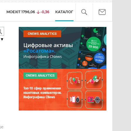
MOEXIT
1796,06
-0,36
КАТАЛОГ
CNEWS ANALYTICS
▼
Цифровые активы
«Росатома».
Инфографика CNews
CNEWS ANALYTICS
Топ-10 сфер применения
квантовых компьютеров.
Инфографика CNews
е
ше