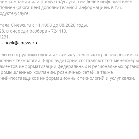
нем компании или продукта/услуги, тем более информативен
полнен (обогащен) дополнительной информацией, в т.ч.
дукте/услуге.
ала CNews.ru c 11.1998 до 08.2026 годы.
8, в очереди разбора - 724413.
9231.
 -
book@cnews.ru
ели и сотрудники одной из самых успешных отраслей российск
онных технологий. Ядро аудитории составляют топ-менеджеры
таментов информатизации федеральных и региональных орган
 промышленных компаний, розничных сетей, а также
аний-поставщиков информационных технологий и услуг связи.