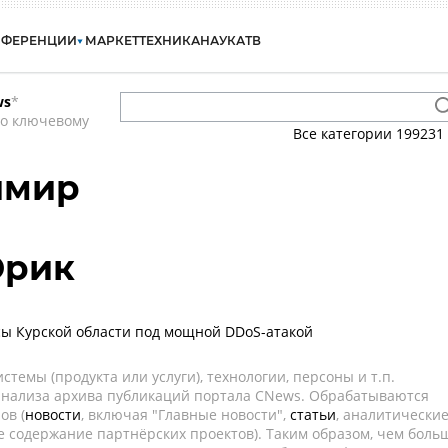
НФЕРЕНЦИИ
МАРКЕТ
ТЕХНИКА
НАУКА
ТВ
ws
*
по ключевому
Все категории
199231
имир
Эрик
ы Курской области под мощной DDoS-атакой
темы (продукта или услуги), технологии, персоны и т.п.
 анализа архива публикаций портала CNews. Обрабатываются
ов (
новости
, включая "Главные новости",
статьи
, аналитически
е содержание партнёрских проектов). Таким образом, чем боль