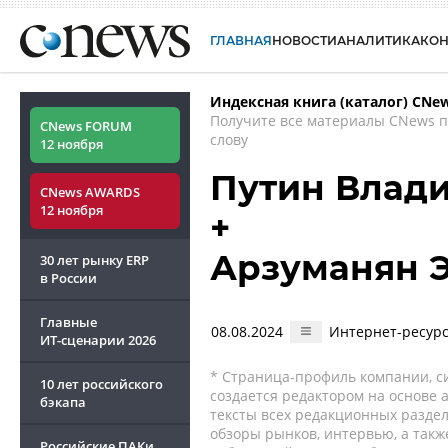
ГЛАВНАЯ
НОВОСТИ
АНАЛИТИКА
КО
Индексная книга (каталог) CNe
Получите все материалы CNews 
CNews FORUM
слову
12 ноября
Путин Влад
CNews AWARDS
12 ноября
+
Арзуманян 
30 лет рынку ERP
в России
Главные
08.08.2024
Интернет-ресурс
ИТ-сценарии
2026
* Страница-профиль компании, сис
10 лет российского
создается редактором на основе
бэкапа
тексты всех редакционных раздел
обзоры рынков, интервью, а такж
Российские ПАКи