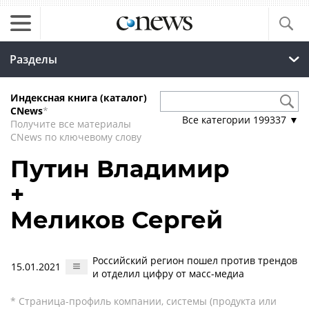
Разделы
Индексная книга (каталог)
CNews
*
Все категории
199337
▼
Получите все материалы
CNews по ключевому слову
Путин Владимир
+
Меликов Сергей
Российский регион пошел против трендов
15.01.2021
и отделил цифру от масс-медиа
* Страница-профиль компании, системы (продукта или