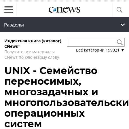
Разделы
Индексная книга (каталог)
CNews
*
Все категории
199021
▼
Получите все материалы
CNews по ключевому слову
UNIX - Семейство
переносимых,
многозадачных и
многопользовательски
операционных
систем