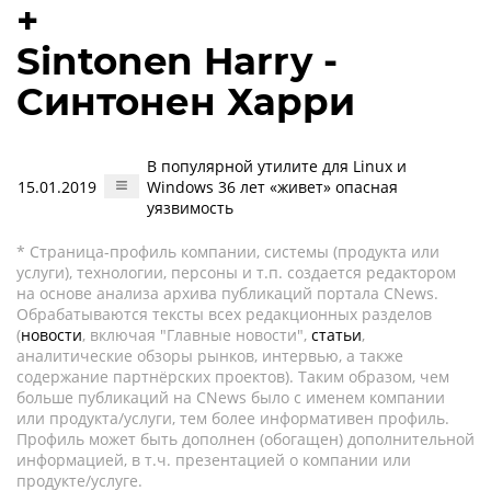
+
Sintonen Harry -
Синтонен Харри
В популярной утилите для Linux и
15.01.2019
Windows 36 лет «живет» опасная
уязвимость
* Страница-профиль компании, системы (продукта или
услуги), технологии, персоны и т.п. создается редактором
на основе анализа архива публикаций портала CNews.
Обрабатываются тексты всех редакционных разделов
(
новости
, включая "Главные новости",
статьи
,
аналитические обзоры рынков, интервью, а также
содержание партнёрских проектов). Таким образом, чем
больше публикаций на CNews было с именем компании
или продукта/услуги, тем более информативен профиль.
Профиль может быть дополнен (обогащен) дополнительной
информацией, в т.ч. презентацией о компании или
продукте/услуге.