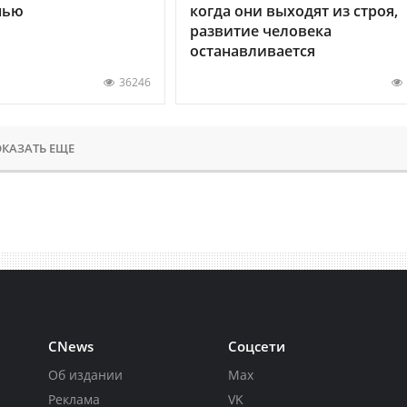
нью
когда они выходят из строя,
развитие человека
останавливается
36246
КАЗАТЬ ЕЩЕ
CNews
Соцсети
Об издании
Max
Реклама
VK