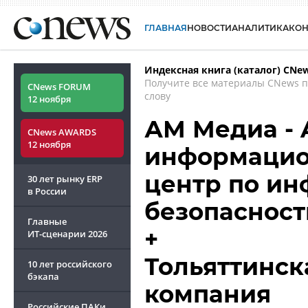
ГЛАВНАЯ
НОВОСТИ
АНАЛИТИКА
КО
Индексная книга (каталог) CNe
Получите все материалы CNews 
CNews FORUM
слову
12 ноября
АМ Медиа - A
CNews AWARDS
12 ноября
информацио
центр по и
30 лет рынку ERP
в России
безопасност
Главные
+
ИТ-сценарии
2026
Тольяттинск
10 лет российского
бэкапа
компания
Российские ПАКи