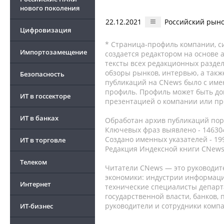
нового поколения
22.12.2021
Российский рыно
Цифровизация
* Страница-профиль компании, сис
Импортозамещение
создается редактором на основе
тексты всех редакционных раздел
обзоры рынков, интервью, а такж
Безопасность
публикаций на CNews было с име
профиль. Профиль может быть до
ИТ в госсекторе
презентацией о компании или про
ИТ в банках
Обработан архив публикаций порт
Ключевых фраз выявлено - 146304
Создано именных указателей - 19
ИТ в торговле
Редакция Индексной книги CNews
Телеком
Читатели CNews — это руководит
экономики: индустрии информаци
Интернет
технические специалисты депар
государственной власти, банков,
руководители и сотрудники комп
ИТ-бизнес