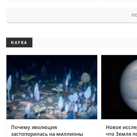
ПО
НАУКА
Почему эволюция
Новое иссле
застопорилась на миллионы
что Земля п