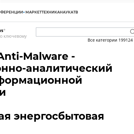
НФЕРЕНЦИИ
МАРКЕТ
ТЕХНИКА
НАУКА
ТВ
ws
*
по ключевому
Все категории
199124
nti-Malware -
нно-аналитический
нформационной
и
ая энергосбытовая