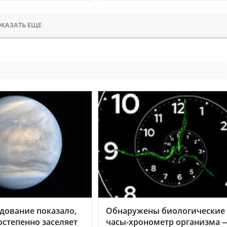
КАЗАТЬ ЕЩЕ
дование показало,
Обнаружены биологические
остепенно заселяет
часы-хронометр организма 