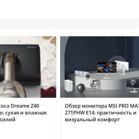
оса Dreame Z40
Обзор монитора MSI PRO MA
o: сухая и влажная
271PHW E14: практичность и
усилий
визуальный комфорт