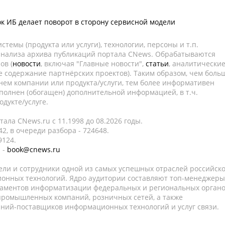
к ИБ делает поворот в сторону сервисной модели
темы (продукта или услуги), технологии, персоны и т.п.
 анализа архива публикаций портала CNews. Обрабатываются
ов (
новости
, включая "Главные новости",
статьи
, аналитически
е содержание партнёрских проектов). Таким образом, чем боль
нем компании или продукта/услуги, тем более информативен
полнен (обогащен) дополнительной информацией, в т.ч.
дукте/услуге.
ала CNews.ru c 11.1998 до 08.2026 годы.
2, в очереди разбора - 724648.
9124.
 -
book@cnews.ru
ели и сотрудники одной из самых успешных отраслей российск
онных технологий. Ядро аудитории составляют топ-менеджеры
таментов информатизации федеральных и региональных орган
 промышленных компаний, розничных сетей, а также
аний-поставщиков информационных технологий и услуг связи.