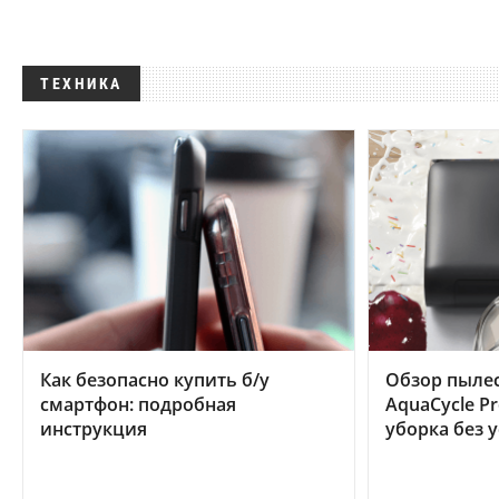
ТЕХНИКА
Как безопасно купить б/у
Обзор пылес
смартфон: подробная
AquaCycle Pr
инструкция
уборка без 