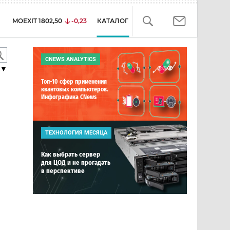
MOEXIT
1802,50
-0,23
КАТАЛОГ
CNEWS ANALYTICS
▼
Топ-10 сфер применения
квантовых компьютеров.
Инфографика CNews
ТЕХНОЛОГИЯ МЕСЯЦА
Как выбрать сервер
для ЦОД и не прогадать
в перспективе