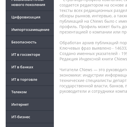
нового поколения
создается редактором на основе
тексты всех редакционных раздел
обзоры рынков, интервью, а такж
Цифровизация
публикаций на CNews было с име
профиль. Профиль может быть до
Импортозамещение
презентацией о компании или про
Безопасность
Обработан архив публикаций порт
Ключевых фраз выявлено - 146332
Создано именных указателей - 19
ИТ в госсекторе
Редакция Индексной книги CNews
ИТ в банках
Читатели CNews — это руководит
экономики: индустрии информаци
ИТ в торговле
технические специалисты депар
государственной власти, банков,
руководители и сотрудники комп
Телеком
Интернет
ИТ-бизнес