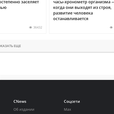
остепенно заселяет
часы-хронометр организма 
нью
когда они выходят из строя,
развитие человека
останавливается
36432
КАЗАТЬ ЕЩЕ
CNews
Соцсети
Об издании
Max