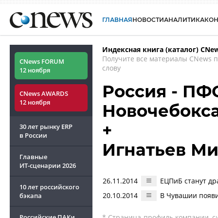
ГЛАВНАЯ
НОВОСТИ
АНАЛИТИКА
КО
Индексная книга (каталог) CNe
Получите все материалы CNews 
CNews FORUM
слову
12 ноября
Россия - ПФО
CNews AWARDS
12 ноября
Новочебокс
+
30 лет рынку ERP
в России
Игнатьев М
Главные
ИТ-сценарии
2026
26.11.2014
ЕЦПиБ станут др
10 лет российского
20.10.2014
В Чувашии появи
бэкапа
Российские ПАКи
* Страница-профиль компании, сис