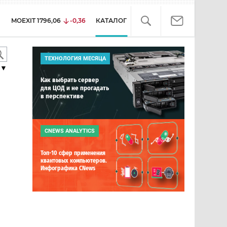
MOEXIT
1796,06
-0,36
КАТАЛОГ
ТЕХНОЛОГИЯ МЕСЯЦА
▼
Как выбрать сервер
для ЦОД и не прогадать
в перспективе
CNEWS ANALYTICS
Топ-10 сфер применения
квантовых компьютеров.
Инфографика CNews