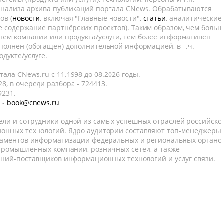
 анализа архива публикаций портала CNews. Обрабатываются
ов (
новости
, включая "Главные новости",
статьи
, аналитически
е содержание партнёрских проектов). Таким образом, чем боль
нем компании или продукта/услуги, тем более информативен
полнен (обогащен) дополнительной информацией, в т.ч.
дукте/услуге.
ала CNews.ru c 11.1998 до 08.2026 годы.
8, в очереди разбора - 724413.
9231.
 -
book@cnews.ru
ели и сотрудники одной из самых успешных отраслей российск
онных технологий. Ядро аудитории составляют топ-менеджеры
таментов информатизации федеральных и региональных орган
 промышленных компаний, розничных сетей, а также
аний-поставщиков информационных технологий и услуг связи.