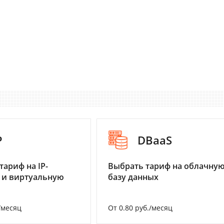
P
DBaaS
тариф на IP-
Выбрать тариф на облачну
 и виртуальную
базу данных
/месяц
От 0.80 руб./месяц