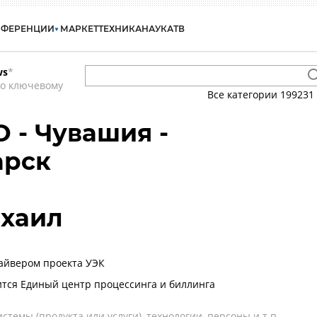
НФЕРЕНЦИИ
МАРКЕТ
ТЕХНИКА
НАУКА
ТВ
ws
*
по ключевому
Все категории
199231
 - Чувашия -
арск
ихаил
айвером проекта УЭК
тся Единый центр процессинга и биллинга
темы (продукта или услуги), технологии, персоны и т.п.