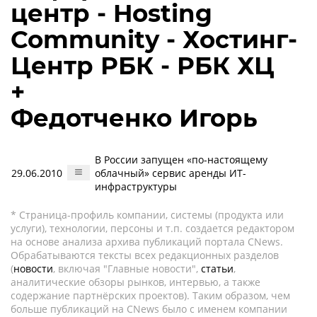
центр - Hosting
Community - Хостинг-
Центр РБК - РБК ХЦ
+
Федотченко Игорь
В России запущен «по-настоящему
29.06.2010
облачный» сервис аренды ИТ-
инфраструктуры
* Страница-профиль компании, системы (продукта или
услуги), технологии, персоны и т.п. создается редактором
на основе анализа архива публикаций портала CNews.
Обрабатываются тексты всех редакционных разделов
(
новости
, включая "Главные новости",
статьи
,
аналитические обзоры рынков, интервью, а также
содержание партнёрских проектов). Таким образом, чем
больше публикаций на CNews было с именем компании