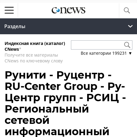
Разделы
Индексная книга (каталог)
CNews
*
Все категории
199231
▼
Получите все материалы
CNews по ключевому слову
Рунити - Руцентр -
RU-Center Group - Ру-
Центр групп - РСИЦ -
Региональный
сетевой
информационный