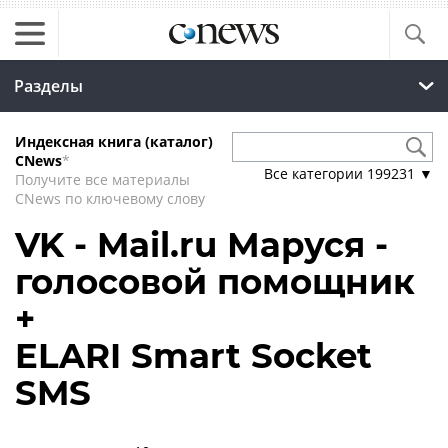
Разделы
Индексная книга (каталог)
CNews
*
Все категории
199231
▼
Получите все материалы
CNews по ключевому слову
VK - Mail.ru Маруся -
голосовой помощник
+
ELARI Smart Socket
SMS