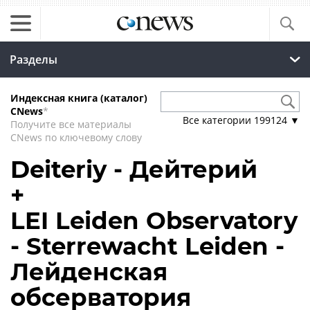
Разделы
Индексная книга (каталог)
CNews
*
Все категории
199124
▼
Получите все материалы
CNews по ключевому слову
Deiteriy - Дейтерий
+
LEI Leiden Observatory
- Sterrewacht Leiden -
Лейденская
обсерватория