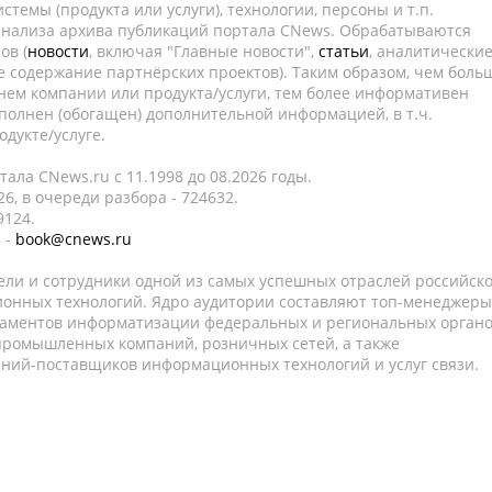
темы (продукта или услуги), технологии, персоны и т.п.
 анализа архива публикаций портала CNews. Обрабатываются
ов (
новости
, включая "Главные новости",
статьи
, аналитически
е содержание партнёрских проектов). Таким образом, чем боль
нем компании или продукта/услуги, тем более информативен
полнен (обогащен) дополнительной информацией, в т.ч.
дукте/услуге.
ала CNews.ru c 11.1998 до 08.2026 годы.
6, в очереди разбора - 724632.
9124.
 -
book@cnews.ru
ели и сотрудники одной из самых успешных отраслей российск
онных технологий. Ядро аудитории составляют топ-менеджеры
таментов информатизации федеральных и региональных орган
 промышленных компаний, розничных сетей, а также
аний-поставщиков информационных технологий и услуг связи.