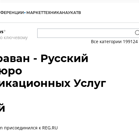
НФЕРЕНЦИИ
МАРКЕТ
ТЕХНИКА
НАУКА
ТВ
ws
*
по ключевому
Все категории
199124
раван - Русский
Бюро
икационных Услуг
й
an присоединился к REG.RU