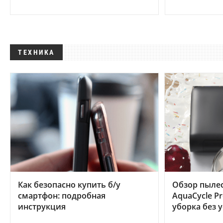
ТЕХНИКА
Как безопасно купить б/у
Обзор пылес
смартфон: подробная
AquaCycle Pr
инструкция
уборка без 