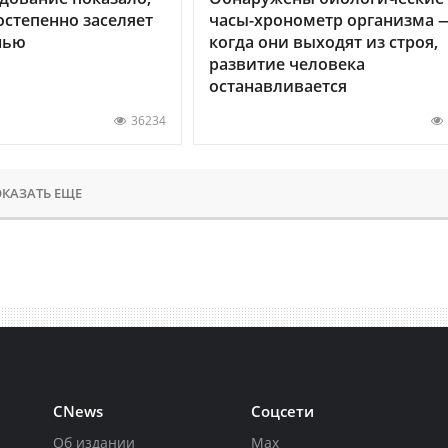
остепенно заселяет
часы-хронометр организма 
нью
когда они выходят из строя,
развитие человека
останавливается
36234
КАЗАТЬ ЕЩЕ
CNews
Соцсети
Об издании
Max