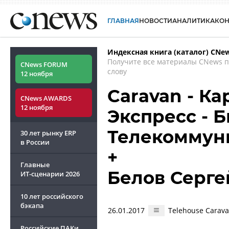
ГЛАВНАЯ
НОВОСТИ
АНАЛИТИКА
КО
Индексная книга (каталог) CNe
Получите все материалы CNews 
CNews FORUM
слову
12 ноября
Caravan - Ка
CNews AWARDS
12 ноября
Экспресс - 
Телекоммун
30 лет рынку ERP
в России
+
Главные
Белов Серге
ИТ-сценарии
2026
10 лет российского
бэкапа
26.01.2017
Telehouse Carav
Российские ПАКи