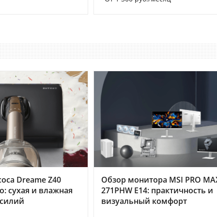
оса Dreame Z40
Обзор монитора MSI PRO MA
o: сухая и влажная
271PHW E14: практичность и
усилий
визуальный комфорт