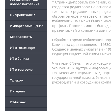
* Страница-профиль компании, сис
нового поколения
создается редактором на основе
тексты всех редакционных раздел
Цифровизация
обзоры рынков, интервью, а такж
публикаций на CNews было с име
профиль. Профиль может быть до
Импортозамещение
презентацией о компании или про
Безопасность
Обработан архив публикаций порт
Ключевых фраз выявлено - 146302
ИТ в госсекторе
Создано именных указателей - 19
Редакция Индексной книги CNews
ИТ в банках
Читатели CNews — это руководит
экономики: индустрии информаци
ИТ в торговле
технические специалисты депар
государственной власти, банков,
Телеком
руководители и сотрудники комп
Интернет
ИТ-бизнес