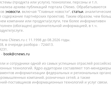
темы (продукта или услуги), технологии, персоны и т.п.
 анализа архива публикаций портала CNews. Обрабатываются
ов (
новости
, включая "Главные новости",
статьи
, аналитически
е содержание партнёрских проектов). Таким образом, чем боль
нем компании или продукта/услуги, тем более информативен
полнен (обогащен) дополнительной информацией, в т.ч.
дукте/услуге.
ала CNews.ru c 11.1998 до 08.2026 годы.
8, в очереди разбора - 724413.
9231.
 -
book@cnews.ru
ели и сотрудники одной из самых успешных отраслей российск
онных технологий. Ядро аудитории составляют топ-менеджеры
таментов информатизации федеральных и региональных орган
 промышленных компаний, розничных сетей, а также
аний-поставщиков информационных технологий и услуг связи.