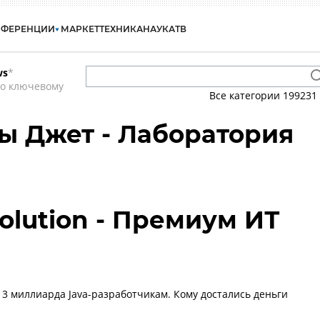
НФЕРЕНЦИИ
МАРКЕТ
ТЕХНИКА
НАУКА
ТВ
ws
*
по ключевому
Все категории
199231
 Джет - Лаборатория
olution - Премиум ИТ
 3 миллиарда Java-разработчикам. Кому достались деньги