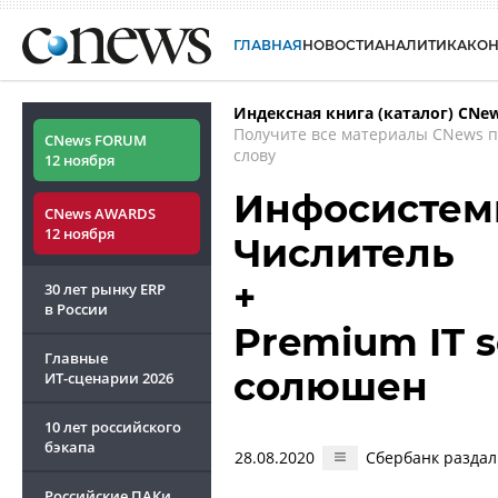
ГЛАВНАЯ
НОВОСТИ
АНАЛИТИКА
КО
Индексная книга (каталог) CNe
Получите все материалы CNews 
CNews FORUM
слову
12 ноября
Инфосистемы
CNews AWARDS
12 ноября
Числитель
+
30 лет рынку ERP
в России
Premium IT s
Главные
солюшен
ИТ-сценарии
2026
10 лет российского
бэкапа
28.08.2020
Сбербанк раздал
Российские ПАКи