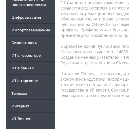
* Страница-профиль компании, сис
нового поколения
создается редактором на основе
тексты всех редакционных раздел
Цифровизация
обзоры рынков, интервью, а такж
публикаций на CNews было с име
профиль. Профиль может быть до
Импортозамещение
презентацией о компании или про
Безопасность
Обработан архив публикаций порт
Ключевых фраз выявлено - 146332
ИТ в госсекторе
Создано именных указателей - 19
Редакция Индексной книги CNews
ИТ в банках
Читатели CNews — это руководит
экономики: индустрии информаци
ИТ в торговле
технические специалисты депар
государственной власти, банков,
Телеком
руководители и сотрудники комп
Интернет
ИТ-бизнес