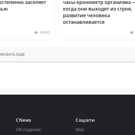
остепенно заселяет
часы-хронометр организма 
нью
когда они выходят из строя,
развитие человека
останавливается
36435
КАЗАТЬ ЕЩЕ
CNews
Соцсети
Об издании
Max