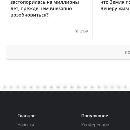
застопорилась на миллионы
что Земля п
лет, прежде чем внезапно
Венеру жиз
возобновиться?
2459
ПО
Главное
Популярное
Новости
Конференции