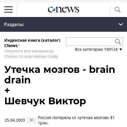
Разделы
Индексная книга (каталог)
CNews
*
Все категории
199124
▼
Получите все материалы
CNews по ключевому слову
Утечка мозгов - brain
drain
+
Шевчук Виктор
Россия потеряла от «утечки мозгов» $1
25.04.2003
трлн.