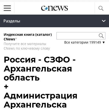
Разделы
Индексная книга (каталог)
CNews
*
Все категории
199149
▼
Получите все материалы
CNews по ключевому слову
Россия - СЗФО -
Архангельская
область
+
Администрация
Архангельска