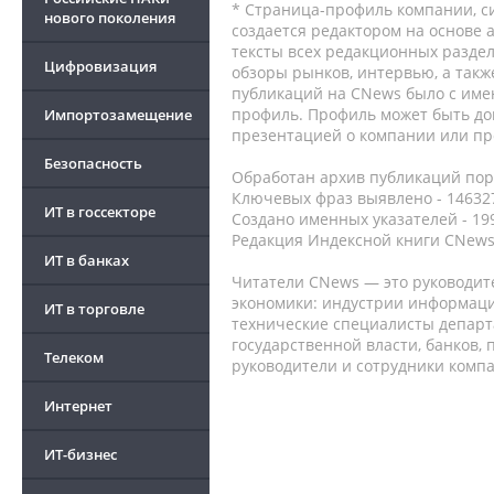
* Страница-профиль компании, сис
нового поколения
создается редактором на основе
тексты всех редакционных раздел
Цифровизация
обзоры рынков, интервью, а такж
публикаций на CNews было с име
профиль. Профиль может быть до
Импортозамещение
презентацией о компании или про
Безопасность
Обработан архив публикаций порт
Ключевых фраз выявлено - 146327
ИТ в госсекторе
Создано именных указателей - 19
Редакция Индексной книги CNews
ИТ в банках
Читатели CNews — это руководит
экономики: индустрии информаци
ИТ в торговле
технические специалисты депар
государственной власти, банков,
Телеком
руководители и сотрудники комп
Интернет
ИТ-бизнес