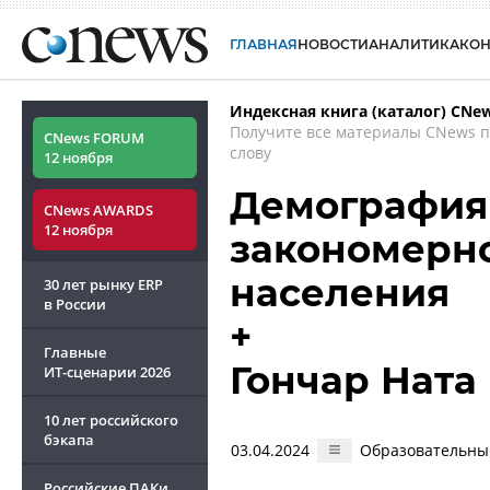
ГЛАВНАЯ
НОВОСТИ
АНАЛИТИКА
КО
Индексная книга (каталог) CNe
Получите все материалы CNews 
CNews FORUM
слову
12 ноября
Демография 
CNews AWARDS
12 ноября
закономерно
населения
30 лет рынку ERP
в России
+
Главные
Гончар Ната
ИТ-сценарии
2026
10 лет российского
бэкапа
03.04.2024
Образовательный
Российские ПАКи