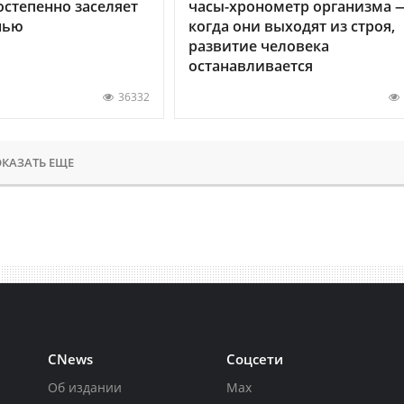
остепенно заселяет
часы-хронометр организма 
нью
когда они выходят из строя,
развитие человека
останавливается
36332
КАЗАТЬ ЕЩЕ
CNews
Соцсети
Об издании
Max