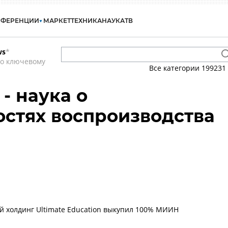
НФЕРЕНЦИИ
МАРКЕТ
ТЕХНИКА
НАУКА
ТВ
ws
*
по ключевому
Все категории
199231
- наука о
стях воспроизводства
 холдинг Ultimate Education выкупил 100% МИИН