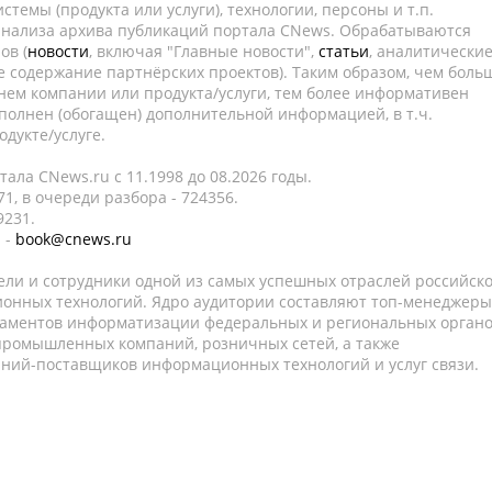
темы (продукта или услуги), технологии, персоны и т.п.
 анализа архива публикаций портала CNews. Обрабатываются
ов (
новости
, включая "Главные новости",
статьи
, аналитически
е содержание партнёрских проектов). Таким образом, чем боль
нем компании или продукта/услуги, тем более информативен
полнен (обогащен) дополнительной информацией, в т.ч.
дукте/услуге.
ала CNews.ru c 11.1998 до 08.2026 годы.
1, в очереди разбора - 724356.
9231.
 -
book@cnews.ru
ели и сотрудники одной из самых успешных отраслей российск
онных технологий. Ядро аудитории составляют топ-менеджеры
таментов информатизации федеральных и региональных орган
 промышленных компаний, розничных сетей, а также
аний-поставщиков информационных технологий и услуг связи.