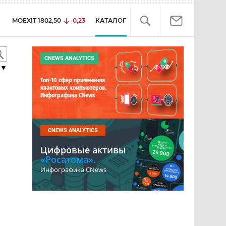
MOEXIT
1802,50
-0,23
КАТАЛОГ
CNEWS ANALYTICS
▼
Топ-10 сфер применения
квантовых компьютеров.
Инфографика CNews
CNEWS ANALYTICS
Цифровые активы
«Росатома».
Инфографика CNews