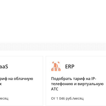
aaS
ERP
риф на облачную
Подобрать тариф на IP-
х
телефонию и виртуальную
АТС
месяц
От 1 046 руб./месяц