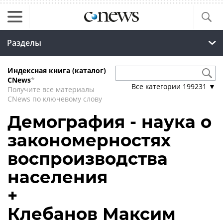
Разделы
Индексная книга (каталог)
CNews
*
Все категории
199231
▼
Получите все материалы
CNews по ключевому слову
Демография - наука о
закономерностях
воспроизводства
населения
+
Клебанов Максим