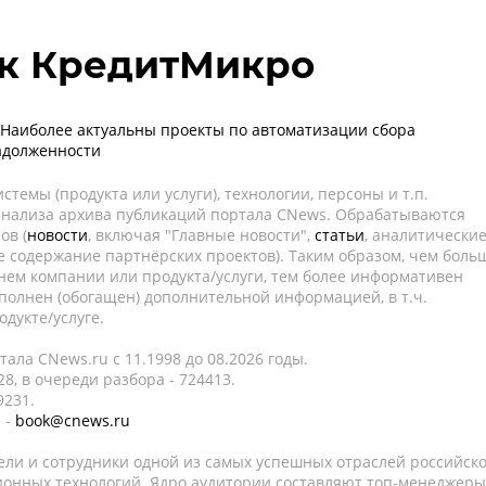
к КредитМикро
 Наиболее актуальны проекты по автоматизации сбора
адолженности
темы (продукта или услуги), технологии, персоны и т.п.
 анализа архива публикаций портала CNews. Обрабатываются
ов (
новости
, включая "Главные новости",
статьи
, аналитически
е содержание партнёрских проектов). Таким образом, чем боль
нем компании или продукта/услуги, тем более информативен
полнен (обогащен) дополнительной информацией, в т.ч.
дукте/услуге.
ала CNews.ru c 11.1998 до 08.2026 годы.
8, в очереди разбора - 724413.
9231.
 -
book@cnews.ru
ели и сотрудники одной из самых успешных отраслей российск
онных технологий. Ядро аудитории составляют топ-менеджеры