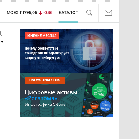
MOEXIT
1796,06
-0,36
КАТАЛОГ
МНЕНИЕ МЕСЯЦА
▼
Почему соответствие
стандартам не гарантирует
защиту от киберугроз
CNEWS ANALYTICS
Цифровые активы
«Росатома».
Инфографика CNews