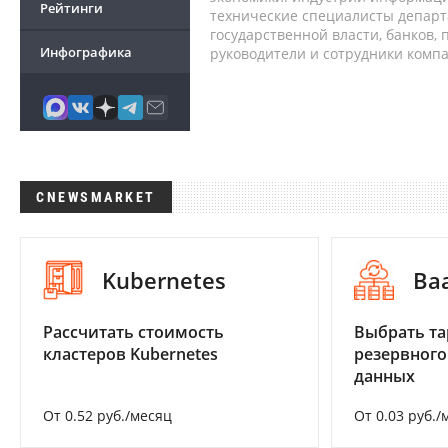
Рейтинги
технические специалисты депар
государственной власти, банков,
Инфографика
руководители и сотрудники комп
CNEWSMARKET
Kubernetes
Ba
Рассчитать стоимость
Выбрать та
кластеров Kubernetes
резервного
данных
От 0.52 руб./месяц
От 0.03 руб./