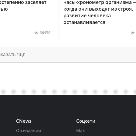
остепенно заселяет
часы-хронометр организма 
нью
когда они выходят из строя,
развитие человека
останавливается
36458
КАЗАТЬ ЕЩЕ
CNews
Соцсети
Об издании
Max