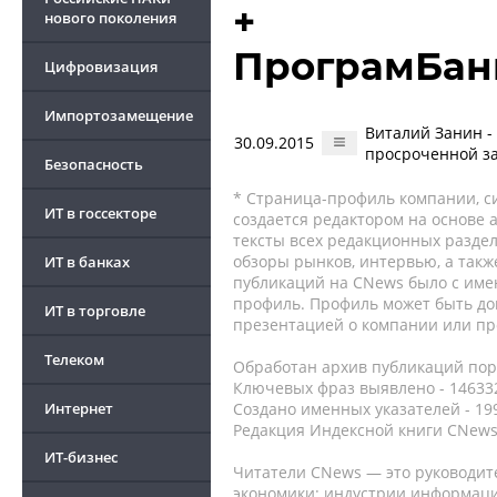
+
нового поколения
ПрограмБан
Цифровизация
Импортозамещение
Виталий Занин -
30.09.2015
просроченной з
Безопасность
* Страница-профиль компании, сис
ИТ в госсекторе
создается редактором на основе
тексты всех редакционных раздел
обзоры рынков, интервью, а такж
ИТ в банках
публикаций на CNews было с име
профиль. Профиль может быть до
ИТ в торговле
презентацией о компании или про
Телеком
Обработан архив публикаций порт
Ключевых фраз выявлено - 146332
Интернет
Создано именных указателей - 19
Редакция Индексной книги CNews
ИТ-бизнес
Читатели CNews — это руководит
экономики: индустрии информаци