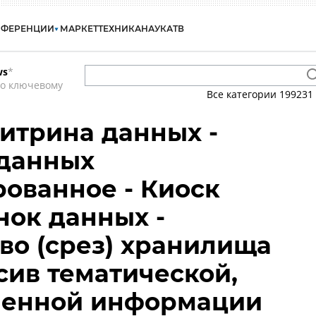
НФЕРЕНЦИИ
МАРКЕТ
ТЕХНИКА
НАУКА
ТВ
ws
*
по ключевому
Все категории
199231
Витрина данных -
данных
ованное - Киоск
нок данных -
о (срез) хранилища
сив тематической,
ленной информации