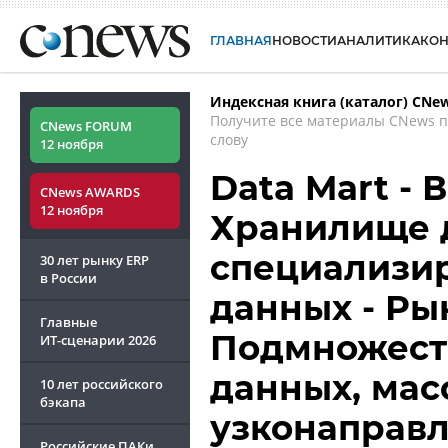
ГЛАВНАЯ
НОВОСТИ
АНАЛИТИКА
КО
Индексная книга (каталог) CNe
Получите все материалы CNews 
CNews FORUM
слову
12 ноября
Data Mart - 
CNews AWARDS
12 ноября
Хранилище 
специализир
30 лет рынку ERP
в России
данных - Ры
Главные
Подмножеств
ИТ-сценарии
2026
данных, мас
10 лет российского
бэкапа
узконаправ
Российские ПАКи