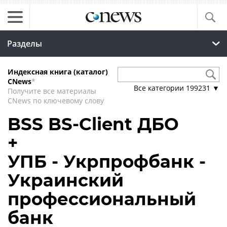
Разделы
Индексная книга (каталог)
CNews
*
Все категории
199231
▼
Получите все материалы
CNews по ключевому слову
BSS BS-Client ДБО
+
УПБ - Укрпрофбанк -
Украинский
профессиональный
банк