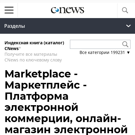
Разделы
Индексная книга (каталог)
CNews
*
Все категории
199231
▼
Получите все материалы
CNews по ключевому слову
Marketplace -
Маркетплейс -
Платформа
электронной
коммерции, онлайн-
магазин электронной