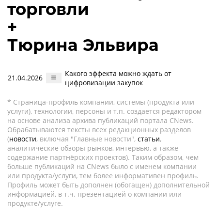
торговли
+
Тюрина Эльвира
Какого эффекта можно ждать от
21.04.2026
цифровизации закупок
* Страница-профиль компании, системы (продукта или
услуги), технологии, персоны и т.п. создается редактором
на основе анализа архива публикаций портала CNews.
Обрабатываются тексты всех редакционных разделов
(
новости
, включая "Главные новости",
статьи
,
аналитические обзоры рынков, интервью, а также
содержание партнёрских проектов). Таким образом, чем
больше публикаций на CNews было с именем компании
или продукта/услуги, тем более информативен профиль.
Профиль может быть дополнен (обогащен) дополнительной
информацией, в т.ч. презентацией о компании или
продукте/услуге.