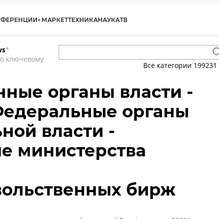
НФЕРЕНЦИИ
МАРКЕТ
ТЕХНИКА
НАУКА
ТВ
ws
*
по ключевому
Все категории
199231
нные органы власти -
Федеральные органы
ной власти -
е министерства
вольственных бирж