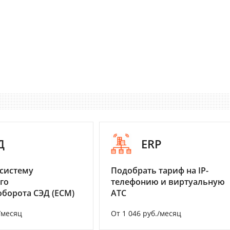
Д
ERP
систему
Подобрать тариф на IP-
го
телефонию и виртуальную
борота СЭД (ECM)
АТС
/месяц
От 1 046 руб./месяц