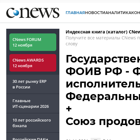
ГЛАВНАЯ
НОВОСТИ
АНАЛИТИКА
КО
Индексная книга (каталог) CNe
Получите все материалы CNews 
CNews FORUM
слову
12 ноября
Государстве
CNews AWARDS
12 ноября
ФОИВ РФ - 
исполнитель
30 лет рынку ERP
в России
Федеральны
Главные
+
ИТ-сценарии
2026
Союз продо
10 лет российского
бэкапа
Российские ПАКи