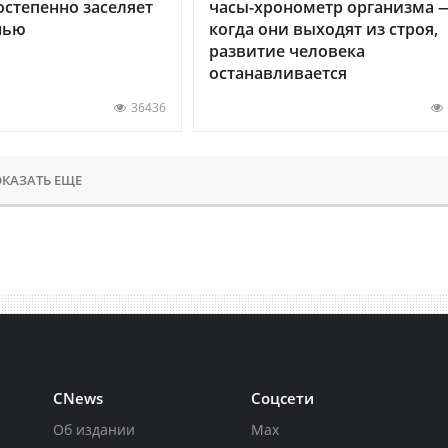
остепенно заселяет
часы-хронометр организма 
нью
когда они выходят из строя,
развитие человека
останавливается
36436
КАЗАТЬ ЕЩЕ
CNews
Соцсети
Об издании
Max