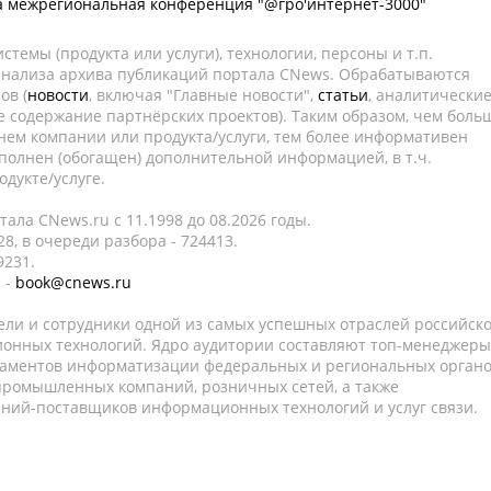
а межрегиональная конференция "@гро'интернет-3000"
темы (продукта или услуги), технологии, персоны и т.п.
 анализа архива публикаций портала CNews. Обрабатываются
ов (
новости
, включая "Главные новости",
статьи
, аналитически
е содержание партнёрских проектов). Таким образом, чем боль
нем компании или продукта/услуги, тем более информативен
полнен (обогащен) дополнительной информацией, в т.ч.
дукте/услуге.
ала CNews.ru c 11.1998 до 08.2026 годы.
8, в очереди разбора - 724413.
9231.
 -
book@cnews.ru
ели и сотрудники одной из самых успешных отраслей российск
онных технологий. Ядро аудитории составляют топ-менеджеры
таментов информатизации федеральных и региональных орган
 промышленных компаний, розничных сетей, а также
аний-поставщиков информационных технологий и услуг связи.