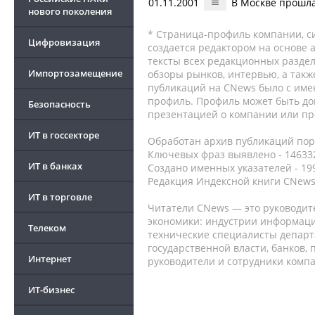
01.11.2001
В Москве прошл
нового поколения
* Страница-профиль компании, сис
Цифровизация
создается редактором на основе
тексты всех редакционных раздел
Импортозамещение
обзоры рынков, интервью, а такж
публикаций на CNews было с име
профиль. Профиль может быть до
Безопасность
презентацией о компании или про
ИТ в госсекторе
Обработан архив публикаций порт
Ключевых фраз выявлено - 146332
ИТ в банках
Создано именных указателей - 19
Редакция Индексной книги CNews
ИТ в торговле
Читатели CNews — это руководит
экономики: индустрии информаци
Телеком
технические специалисты депар
государственной власти, банков,
Интернет
руководители и сотрудники комп
ИТ-бизнес