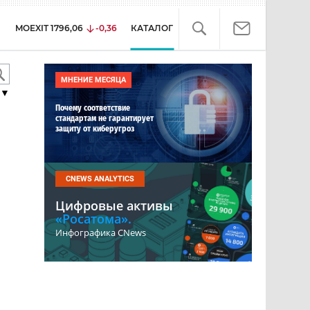
MOEXIT
1796,06
-0,36
КАТАЛОГ
МНЕНИЕ МЕСЯЦА
▼
Почему соответствие
стандартам не гарантирует
защиту от киберугроз
CNEWS ANALYTICS
Цифровые активы
«Росатома».
Инфографика CNews