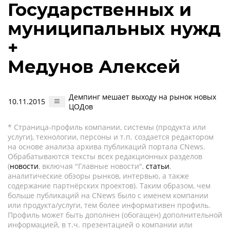
Государственных и
муниципальных нужд
+
Медунов Алексей
Демпинг мешает выходу на рынок новых
10.11.2015
ЦОДов
* Страница-профиль компании, системы (продукта или
услуги), технологии, персоны и т.п. создается редактором
на основе анализа архива публикаций портала CNews.
Обрабатываются тексты всех редакционных разделов
(
новости
, включая "Главные новости",
статьи
,
аналитические обзоры рынков, интервью, а также
содержание партнёрских проектов). Таким образом, чем
больше публикаций на CNews было с именем компании
или продукта/услуги, тем более информативен профиль.
Профиль может быть дополнен (обогащен) дополнительной
информацией, в т.ч. презентацией о компании или