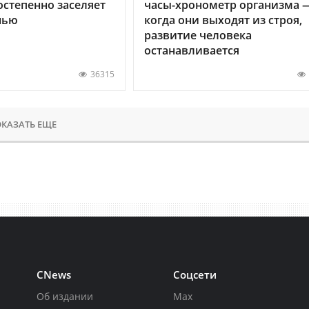
остепенно заселяет
часы-хронометр организма 
нью
когда они выходят из строя,
развитие человека
останавливается
36315
КАЗАТЬ ЕЩЕ
CNews
Соцсети
Об издании
Max