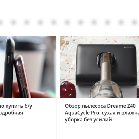
но купить б/у
Обзор пылесоса Dreame Z40
подробная
AquaCycle Pro: сухая и влажн
уборка без усилий