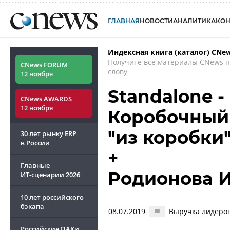
ГЛАВНАЯ
НОВОСТИ
АНАЛИТИКА
КО
Индексная книга (каталог) CNe
Получите все материалы CNews 
CNews FORUM
слову
12 ноября
Standalone 
CNews AWARDS
12 ноября
Коробочный
"из коробки
30 лет рынку ERP
в России
+
Главные
Родионова 
ИТ-сценарии
2026
10 лет российского
бэкапа
08.07.2019
Выручка лидеров
Российские ПАКи