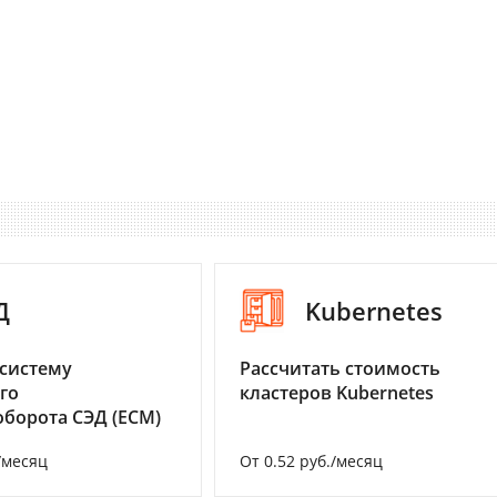
Д
Kubernetes
систему
Рассчитать стоимость
го
кластеров Kubernetes
борота СЭД (ECM)
/месяц
От 0.52 руб./месяц