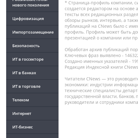
* Страница-профиль компании, сис
нового поколения
создается редактором на основе
тексты всех редакционных раздел
Цифровизация
обзоры рынков, интервью, а такж
публикаций на CNews было с име
профиль. Профиль может быть до
Импортозамещение
презентацией о компании или про
Безопасность
Обработан архив публикаций порт
Ключевых фраз выявлено - 146322
ИТ в госсекторе
Создано именных указателей - 19
Редакция Индексной книги CNews
ИТ в банках
Читатели CNews — это руководит
экономики: индустрии информаци
ИТ в торговле
технические специалисты депар
государственной власти, банков,
Телеком
руководители и сотрудники комп
Интернет
ИТ-бизнес