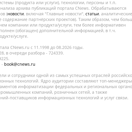
темы (продукта или услуги), технологии, персоны и т.п.
 анализа архива публикаций портала CNews. Обрабатываются
ов (
новости
, включая "Главные новости",
статьи
, аналитически
е содержание партнёрских проектов). Таким образом, чем боль
нем компании или продукта/услуги, тем более информативен
полнен (обогащен) дополнительной информацией, в т.ч.
дукте/услуге.
ала CNews.ru c 11.1998 до 08.2026 годы.
8, в очереди разбора - 724339.
9225.
 -
book@cnews.ru
ели и сотрудники одной из самых успешных отраслей российск
онных технологий. Ядро аудитории составляют топ-менеджеры
таментов информатизации федеральных и региональных орган
 промышленных компаний, розничных сетей, а также
аний-поставщиков информационных технологий и услуг связи.