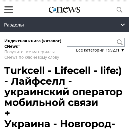
Разделы
Индексная книга (каталог)
CNews
*
Все категории
199231
▼
Получите все материалы
CNews по ключевому слову
Turkcell - Lifecell - life:)
- Лайфселл -
украинский оператор
мобильной связи
+
Украина - Новгород-