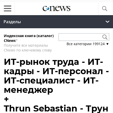
Разделы
Индексная книга (каталог)
CNews
*
Все категории
199124
▼
Получите все материалы
CNews по ключевому слову
ИТ-рынок труда - ИТ-
кадры - ИТ-персонал -
ИТ-специалист - ИТ-
менеджер
+
Thrun Sebastian - Трун