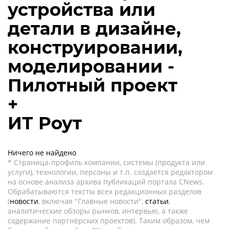
устройства или
детали в дизайне,
конструировании,
моделировании -
Пилотный проект
+
ИТ Роут
Ничего не найдено
* Страница-профиль компании, системы (продукта или
услуги), технологии, персоны и т.п. создается редактором
на основе анализа архива публикаций портала CNews.
Обрабатываются тексты всех редакционных разделов
(
новости
, включая "Главные новости",
статьи
,
аналитические обзоры рынков, интервью, а также
содержание партнёрских проектов). Таким образом, чем