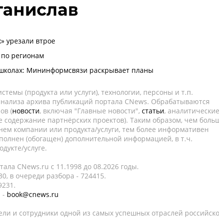
танислав
» урезали втрое
 по регионам
 школах: Мининформсвязи раскрывает планы
темы (продукта или услуги), технологии, персоны и т.п.
 анализа архива публикаций портала CNews. Обрабатываются
ов (
новости
, включая "Главные новости",
статьи
, аналитически
е содержание партнёрских проектов). Таким образом, чем боль
нем компании или продукта/услуги, тем более информативен
полнен (обогащен) дополнительной информацией, в т.ч.
дукте/услуге.
ала CNews.ru c 11.1998 до 08.2026 годы.
0, в очереди разбора - 724415.
9231.
 -
book@cnews.ru
ели и сотрудники одной из самых успешных отраслей российск