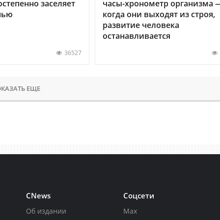
остепенно заселяет
часы-хронометр организма 
нью
когда они выходят из строя,
развитие человека
останавливается
36527
КАЗАТЬ ЕЩЕ
CNews
Соцсети
Об издании
Max