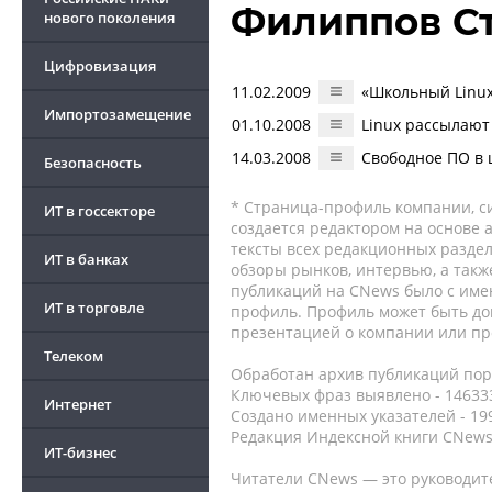
Филиппов С
нового поколения
Цифровизация
11.02.2009
«Школьный Linux
Импортозамещение
01.10.2008
Linux рассылают
14.03.2008
Свободное ПО в
Безопасность
* Страница-профиль компании, сис
ИТ в госсекторе
создается редактором на основе
тексты всех редакционных раздел
ИТ в банках
обзоры рынков, интервью, а такж
публикаций на CNews было с име
ИТ в торговле
профиль. Профиль может быть до
презентацией о компании или про
Телеком
Обработан архив публикаций порт
Ключевых фраз выявлено - 146333
Интернет
Создано именных указателей - 19
Редакция Индексной книги CNews
ИТ-бизнес
Читатели CNews — это руководит