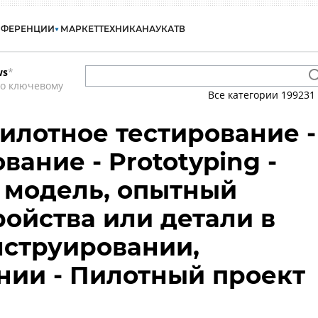
НФЕРЕНЦИИ
МАРКЕТ
ТЕХНИКА
НАУКА
ТВ
ws
*
по ключевому
Все категории
199231
Пилотное тестирование -
ание - Prototyping -
 модель, опытный
ройства или детали в
нструировании,
ии - Пилотный проект