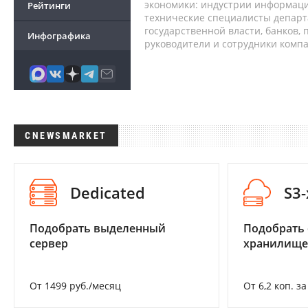
экономики: индустрии информаци
Рейтинги
технические специалисты депар
государственной власти, банков,
Инфографика
руководители и сотрудники комп
CNEWSMARKET
Dedicated
S3
Подобрать выделенный
Подобрать
сервер
хранилище
От 1499 руб./месяц
От 6,2 коп. з