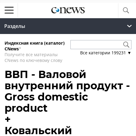
Разделы
Индексная книга (каталог)
CNews
*
Все категории
199231
▼
Получите все материалы
CNews по ключевому слову
ВВП - Валовой
внутренний продукт -
Gross domestic
product
+
Ковальский