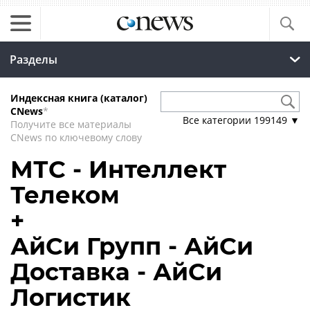
Разделы
Индексная книга (каталог)
CNews
*
Все категории
199149
▼
Получите все материалы
CNews по ключевому слову
МТС - Интеллект
Телеком
+
АйСи Групп - АйСи
Доставка - АйСи
Логистик