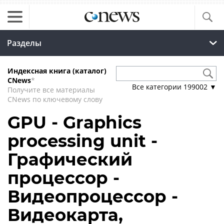
Разделы
Индексная книга (каталог)
CNews
*
Все категории
199002
▼
Получите все материалы
CNews по ключевому слову
GPU - Graphics
processing unit -
Графический
процессор -
Видеопроцессор -
Видеокарта,