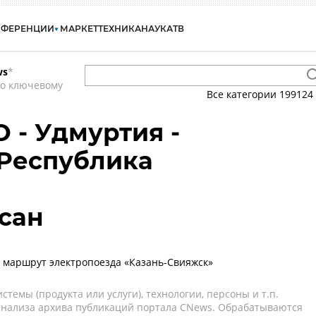
НФЕРЕНЦИИ
МАРКЕТ
ТЕХНИКА
НАУКА
ТВ
ws
*
по ключевому
Все категории
199124
 - Удмуртия -
 Республика
сан
 маршрут электропоезда «Казань-Свияжск»
темы (продукта или услуги), технологии, персоны и т.п.
 анализа архива публикаций портала CNews. Обрабатываются