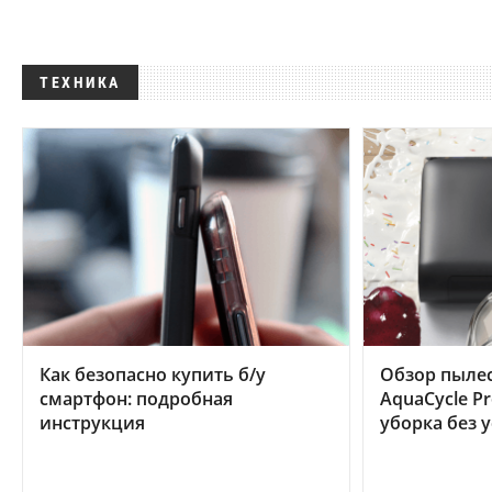
ТЕХНИКА
Как безопасно купить б/у
Обзор пылес
смартфон: подробная
AquaCycle Pr
инструкция
уборка без 