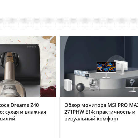
оса Dreame Z40
Обзор монитора MSI PRO MA
o: сухая и влажная
271PHW E14: практичность и
усилий
визуальный комфорт