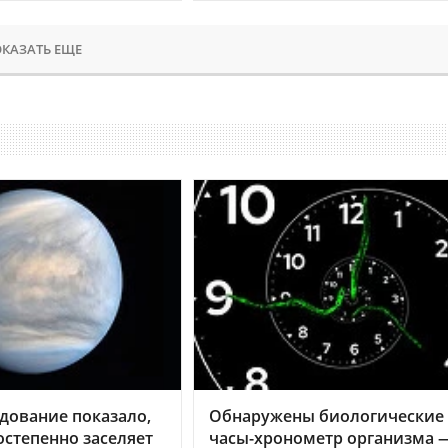
КАЗАТЬ ЕЩЕ
дование показало,
Обнаружены биологические
остепенно заселяет
часы-хронометр организма 