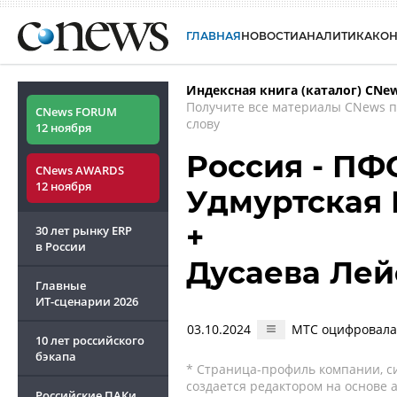
ГЛАВНАЯ
НОВОСТИ
АНАЛИТИКА
КО
Индексная книга (каталог) CNe
Получите все материалы CNews 
CNews FORUM
слову
12 ноября
Россия - ПФО
CNews AWARDS
12 ноября
Удмуртская
+
30 лет рынку ERP
в России
Дусаева Лей
Главные
ИТ-сценарии
2026
03.10.2024
МТС оцифровала
10 лет российского
бэкапа
* Страница-профиль компании, сис
создается редактором на основе
Российские ПАКи