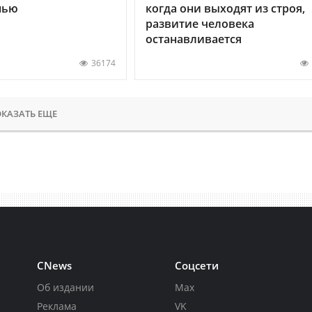
нью
когда они выходят из строя,
развитие человека
останавливается
36174
КАЗАТЬ ЕЩЕ
CNews
Соцсети
Об издании
Max
Реклама
VK