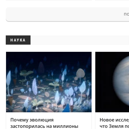
ПО
НАУКА
Почему эволюция
Новое иссле
застопорилась на миллионы
что Земля п