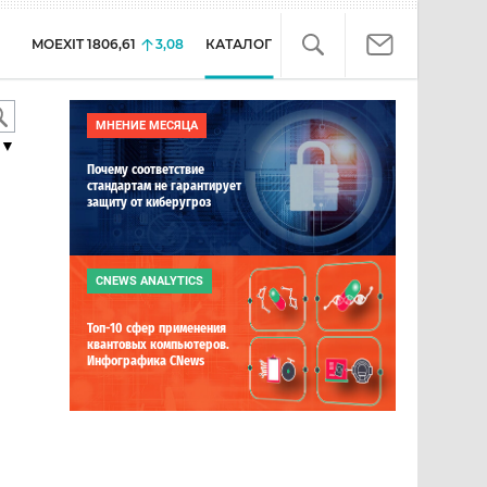
MOEXIT
1806,61
3,08
КАТАЛОГ
МНЕНИЕ МЕСЯЦА
▼
Почему соответствие
стандартам не гарантирует
защиту от киберугроз
CNEWS ANALYTICS
Топ-10 сфер применения
квантовых компьютеров.
Инфографика CNews