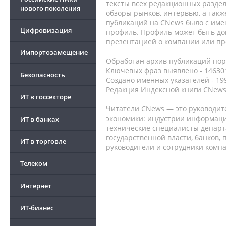
тексты всех редакционных раздел
нового поколения
обзоры рынков, интервью, а такж
публикаций на CNews было с име
Цифровизация
профиль. Профиль может быть до
презентацией о компании или про
Импортозамещение
Обработан архив публикаций порт
Ключевых фраз выявлено - 146301
Безопасность
Создано именных указателей - 19
Редакция Индексной книги CNews
ИТ в госсекторе
Читатели CNews — это руководит
экономики: индустрии информаци
ИТ в банках
технические специалисты депар
государственной власти, банков,
ИТ в торговле
руководители и сотрудники комп
Телеком
Интернет
ИТ-бизнес