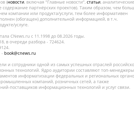
ов (
новости
, включая "Главные новости",
статьи
, аналитически
е содержание партнёрских проектов). Таким образом, чем боль
нем компании или продукта/услуги, тем более информативен
полнен (обогащен) дополнительной информацией, в т.ч.
дукте/услуге.
ала CNews.ru c 11.1998 до 08.2026 годы.
8, в очереди разбора - 724624.
9124.
 -
book@cnews.ru
ели и сотрудники одной из самых успешных отраслей российск
онных технологий. Ядро аудитории составляют топ-менеджеры
таментов информатизации федеральных и региональных орган
 промышленных компаний, розничных сетей, а также
аний-поставщиков информационных технологий и услуг связи.