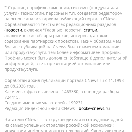
* Страница-профиль компании, системы (продукта или
услуги), технологии, персоны и т.п. создается редактором
на основе анализа архива публикаций портала CNews.
Обрабатываются тексты всех редакционных разделов
(
новости
, включая "Главные новости",
статьи
,
аналитические обзоры рынков, интервью, а также
содержание партнёрских проектов). Таким образом, чем
больше публикаций на CNews было с именем компании
или продукта/услуги, тем более информативен профиль.
Профиль может быть дополнен (обогащен) дополнительной
информацией, в т.ч. презентацией о компании или
продукте/услуге.
Обработан архив публикаций портала CNews.ru c 11.1998
до 08.2026 годы.
Ключевых фраз выявлено - 1463330, в очереди разбора -
724415.
Создано именных указателей - 199231.
Редакция Индексной книги CNews -
book@cnews.ru
Читатели CNews — это руководители и сотрудники одной
из самых успешных отраслей российской экономики:
индустрии информационных технологий. Ядро аудитории