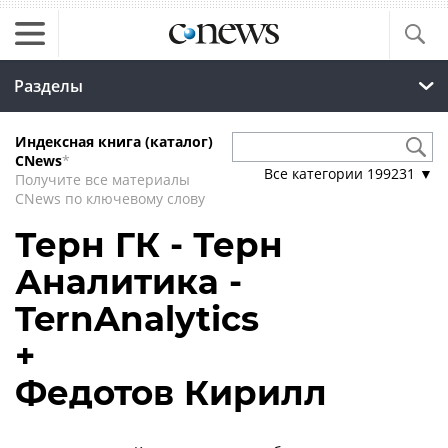
Разделы
Индексная книга (каталог)
CNews
*
Все категории
199231
▼
Получите все материалы
CNews по ключевому слову
Терн ГК - Терн
Аналитика -
TernAnalytics
+
Федотов Кирилл