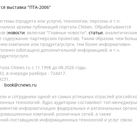
тся выставка "ПТА-2006"
темы (продукта или услуги), технологии, персоны и т.п.
 анализа архива публикаций портала CNews. Обрабатываются
ов (
новости
, включая "Главные новости",
статьи
, аналитически
е содержание партнёрских проектов). Таким образом, чем боль
нем компании или продукта/услуги, тем более информативен
полнен (обогащен) дополнительной информацией, в т.ч.
дукте/услуге.
ала CNews.ru c 11.1998 до 08.2026 годы.
2, в очереди разбора - 724417.
9231.
 -
book@cnews.ru
ели и сотрудники одной из самых успешных отраслей российск
онных технологий. Ядро аудитории составляют топ-менеджеры
таментов информатизации федеральных и региональных орган
 промышленных компаний, розничных сетей, а также
аний-поставщиков информационных технологий и услуг связи.