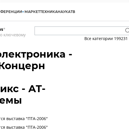
НФЕРЕНЦИИ
МАРКЕТ
ТЕХНИКА
НАУКА
ТВ
ws
*
по ключевому
Все категории
199231
электроника -
 Концерн
кс - АТ-
темы
тся выставка "ПТА-2006"
тся выставка "ПТА-2006"