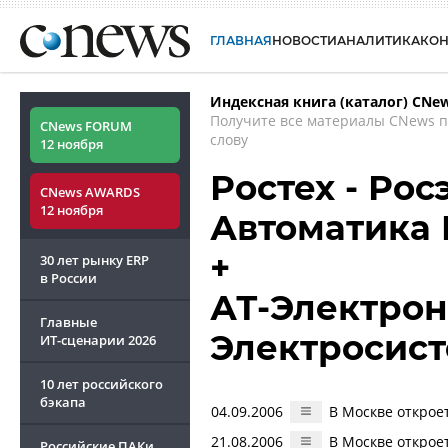
ГЛАВНАЯ
НОВОСТИ
АНАЛИТИКА
КО
Индексная книга (каталог) CNe
Получите все материалы CNews 
CNews FORUM
слову
12 ноября
Ростех - Рос
CNews AWARDS
12 ноября
Автоматика
+
30 лет рынку ERP
в России
АТ-Электрони
Главные
Электросис
ИТ-сценарии
2026
10 лет российского
бэкапа
04.09.2006
В Москве открое
21.08.2006
В Москве открое
Российские ПАКи