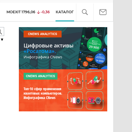
MOEXIT
1796,06
-0,36
КАТАЛОГ
CNEWS ANALYTICS
▼
Цифровые активы
«Росатома».
Инфографика CNews
CNEWS ANALYTICS
Топ-10 сфер применения
квантовых компьютеров.
Инфографика CNews