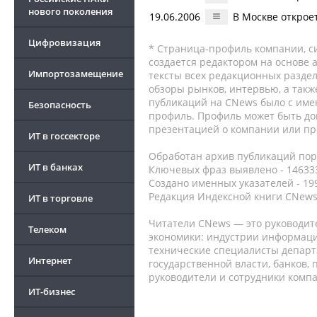
нового поколения
19.06.2006
В Москве открое
Цифровизация
* Страница-профиль компании, сис
создается редактором на основе
Импортозамещение
тексты всех редакционных раздел
обзоры рынков, интервью, а такж
публикаций на CNews было с име
Безопасность
профиль. Профиль может быть до
презентацией о компании или про
ИТ в госсекторе
Обработан архив публикаций порт
ИТ в банках
Ключевых фраз выявлено - 146333
Создано именных указателей - 19
Редакция Индексной книги CNews
ИТ в торговле
Читатели CNews — это руководит
Телеком
экономики: индустрии информаци
технические специалисты депар
Интернет
государственной власти, банков,
руководители и сотрудники комп
ИТ-бизнес