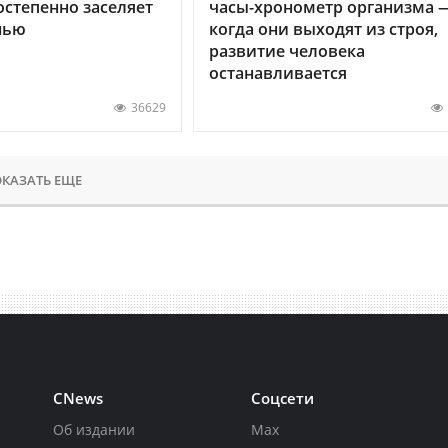
остепенно заселяет
часы-хронометр организма 
нью
когда они выходят из строя,
развитие человека
останавливается
36629
КАЗАТЬ ЕЩЕ
CNews
Соцсети
Об издании
Max