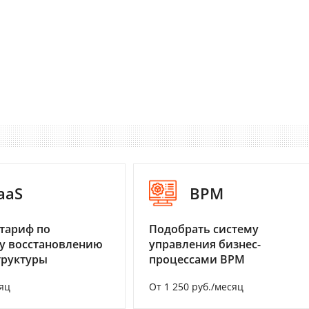
aaS
BPM
тариф по
Подобрать систему
у восстановлению
управления бизнес-
труктуры
процессами BPM
яц
От 1 250 руб./месяц