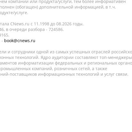
нем компании или продукта/услуги, тем более информативен
полнен (обогащен) дополнительной информацией, в т.ч.
дукте/услуге.
ала CNews.ru c 11.1998 до 08.2026 годы.
6, в очереди разбора - 724586.
9165.
 -
book@cnews.ru
ели и сотрудники одной из самых успешных отраслей российск
онных технологий. Ядро аудитории составляют топ-менеджеры
таментов информатизации федеральных и региональных орган
 промышленных компаний, розничных сетей, а также
аний-поставщиков информационных технологий и услуг связи.