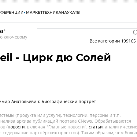
НФЕРЕНЦИИ
МАРКЕТ
ТЕХНИКА
НАУКА
ТВ
ws
*
по ключевому
Все категории
199165
leil - Цирк дю Солей
имир Анатольевич: Биографический портрет
темы (продукта или услуги), технологии, персоны и т.п.
 анализа архива публикаций портала CNews. Обрабатываются
ов (
новости
, включая "Главные новости",
статьи
, аналитически
е содержание партнёрских проектов). Таким образом, чем боль