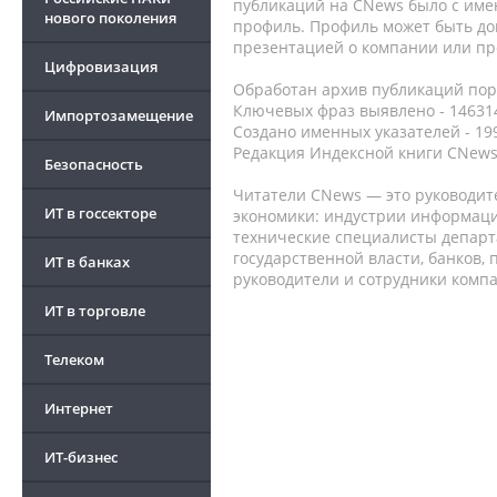
публикаций на CNews было с име
нового поколения
профиль. Профиль может быть до
презентацией о компании или про
Цифровизация
Обработан архив публикаций порт
Ключевых фраз выявлено - 146314
Импортозамещение
Создано именных указателей - 19
Редакция Индексной книги CNews
Безопасность
Читатели CNews — это руководит
ИТ в госсекторе
экономики: индустрии информаци
технические специалисты депар
государственной власти, банков,
ИТ в банках
руководители и сотрудники комп
ИТ в торговле
Телеком
Интернет
ИТ-бизнес