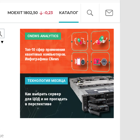
MOEXIT
1802,50
-0,23
КАТАЛОГ
CNEWS ANALYTICS
▼
Топ-10 сфер применения
квантовых компьютеров.
Инфографика CNews
ТЕХНОЛОГИЯ МЕСЯЦА
Как выбрать сервер
для ЦОД и не прогадать
в перспективе
е
ше