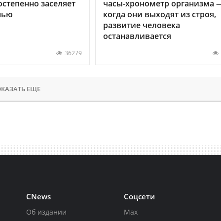
остепенно заселяет
часы-хронометр организма 
нью
когда они выходят из строя,
развитие человека
останавливается
36279
КАЗАТЬ ЕЩЕ
CNews
Соцсети
Об издании
Max