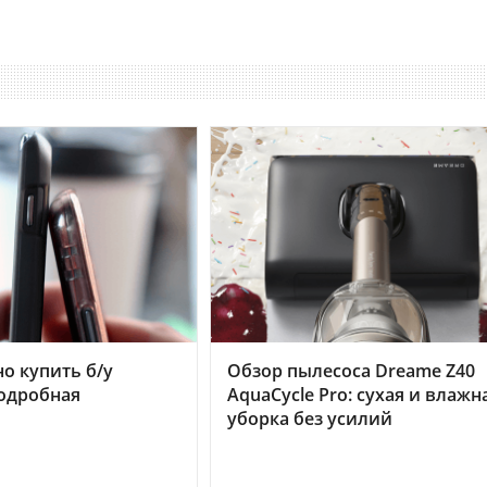
но купить б/у
Обзор пылесоса Dreame Z40
подробная
AquaCycle Pro: сухая и влажн
уборка без усилий