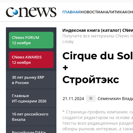
ГЛАВНАЯ
НОВОСТИ
АНАЛИТИКА
КО
Индексная книга (каталог) CNe
Получите все материалы CNews 
CNews FORUM
слову
12 ноября
Cirque du So
CNews AWARDS
12 ноября
+
Стройтэкс
30 лет рынку ERP
в России
Главные
21.11.2024
Семенихин Влад
ИТ-сценарии
2026
* Страница-профиль компании, сис
10 лет российского
создается редактором на основе
бэкапа
тексты всех редакционных раздел
обзоры рынков, интервью, а такж
Российские ПАКи