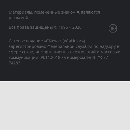
Материалы, помеченные знаком ■, являются
рекламой
Все права защищены © 1995 – 2026
Сетевое издание «CNews» («СиНьюс»)
зарегистрировано Федеральной службой по надзору в
сфере связи, информационных технологий и массовых
коммуникаций 09.11.2018 за номером Эл № ФС77 –
74283