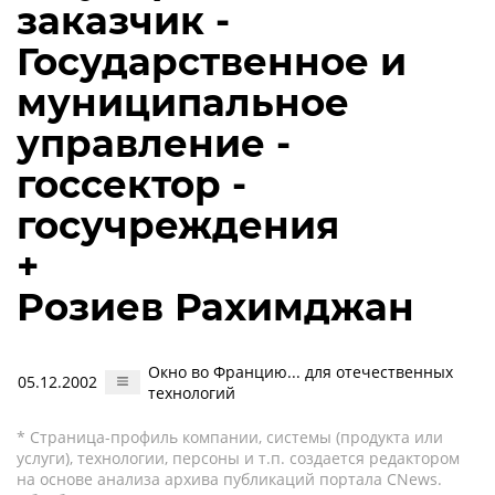
заказчик -
Государственное и
муниципальное
управление -
госсектор -
госучреждения
+
Розиев Рахимджан
Окно во Францию... для отечественных
05.12.2002
технологий
* Страница-профиль компании, системы (продукта или
услуги), технологии, персоны и т.п. создается редактором
на основе анализа архива публикаций портала CNews.