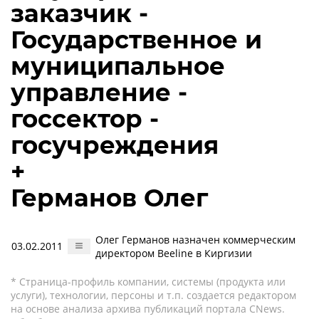
заказчик -
Государственное и
муниципальное
управление -
госсектор -
госучреждения
+
Германов Олег
Олег Германов назначен коммерческим
03.02.2011
директором Beeline в Киргизии
* Страница-профиль компании, системы (продукта или
услуги), технологии, персоны и т.п. создается редактором
на основе анализа архива публикаций портала CNews.