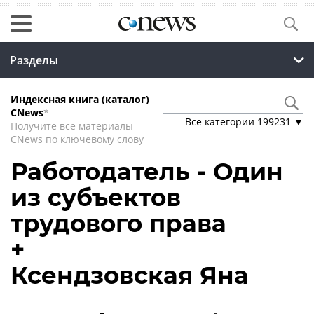
Разделы
Индексная книга (каталог)
CNews
*
Все категории
199231
▼
Получите все материалы
CNews по ключевому слову
Работодатель - Один
из субъектов
трудового права
+
Ксендзовская Яна